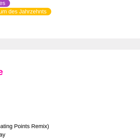
es
um des Jahrzehnts
e
ating Points Remix)
ay