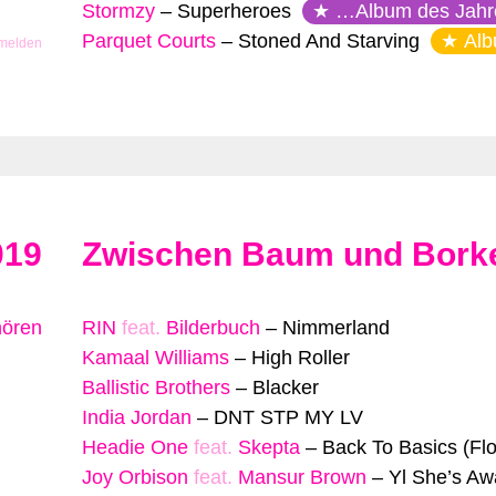
Stormzy
–
Superheroes
…Album des Jahr
Parquet Courts
–
Stoned And Starving
Alb
 melden
019
Zwischen Baum und Bork
hören
RIN
feat.
Bilderbuch
–
Nimmerland
Kamaal Williams
–
High Roller
Ballistic Brothers
–
Blacker
India Jordan
–
DNT STP MY LV
Headie One
feat.
Skepta
–
Back To Basics (Flo
Joy Orbison
feat.
Mansur Brown
–
Yl She’s Aw