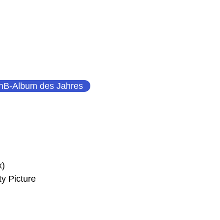
nB-Album des Jahres
x)
ty Picture