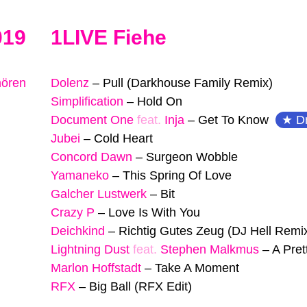
019
1LIVE Fiehe
hören
Dolenz
–
Pull (Darkhouse Family Remix)
Simplification
–
Hold On
Document One
feat.
Inja
–
Get To Know
D
Jubei
–
Cold Heart
Concord Dawn
–
Surgeon Wobble
Yamaneko
–
This Spring Of Love
Galcher Lustwerk
–
Bit
Crazy P
–
Love Is With You
Deichkind
–
Richtig Gutes Zeug (DJ Hell Remi
Lightning Dust
feat.
Stephen Malkmus
–
A Pret
Marlon Hoffstadt
–
Take A Moment
RFX
–
Big Ball (RFX Edit)