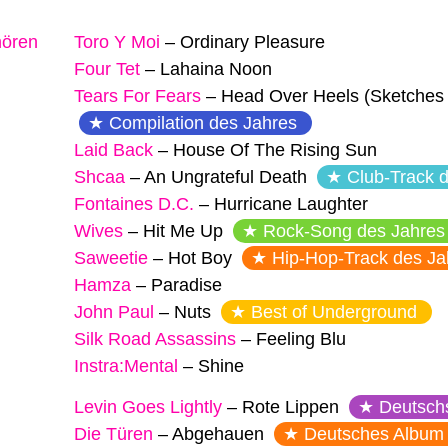
hören
Toro Y Moi
–
Ordinary Pleasure
Four Tet
–
Lahaina Noon
Tears For Fears
–
Head Over Heels (Sketches 
Compilation des Jahres
Laid Back
–
House Of The Rising Sun
Shcaa
–
An Ungrateful Death
Club-Track 
Fontaines D.C.
–
Hurricane Laughter
Wives
–
Hit Me Up
Rock-Song des Jahres
Saweetie
–
Hot Boy
Hip-Hop-Track des Ja
Hamza
–
Paradise
John Paul
–
Nuts
Best of Underground
Silk Road Assassins
–
Feeling Blu
Instra:Mental
–
Shine
Levin Goes Lightly
–
Rote Lippen
Deutsch
Die Türen
–
Abgehauen
Deutsches Album 