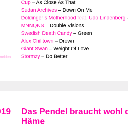
Cup
–
As Close As That
Sudan Archives
–
Down On Me
Doldinger’s Motherhood
feat.
Udo Lindenberg
MNNQNS
–
Double Visions
Swedish Death Candy
–
Green
Alex Chilltown
–
Drown
Giant Swan
–
Weight Of Love
Stormzy
–
Do Better
 melden
019
Das Pendel braucht wohl 
Häme