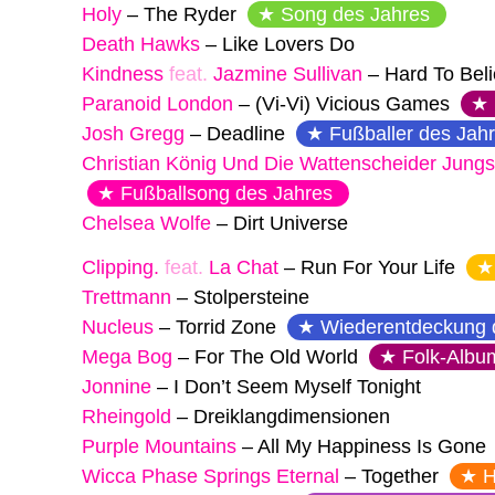
Holy
–
The Ryder
Song des Jahres
Death Hawks
–
Like Lovers Do
Kindness
feat.
Jazmine Sullivan
–
Hard To Bel
Paranoid London
–
(Vi-Vi) Vicious Games
Josh Gregg
–
Deadline
Fußballer des Jah
Christian König Und Die Wattenscheider Jungs
Fußballsong des Jahres
Chelsea Wolfe
–
Dirt Universe
Clipping.
feat.
La Chat
–
Run For Your Life
Trettmann
–
Stolpersteine
Nucleus
–
Torrid Zone
Wiederentdeckung 
Mega Bog
–
For The Old World
Folk-Albu
Jonnine
–
I Don’t Seem Myself Tonight
Rheingold
–
Dreiklangdimensionen
Purple Mountains
–
All My Happiness Is Gone
Wicca Phase Springs Eternal
–
Together
H