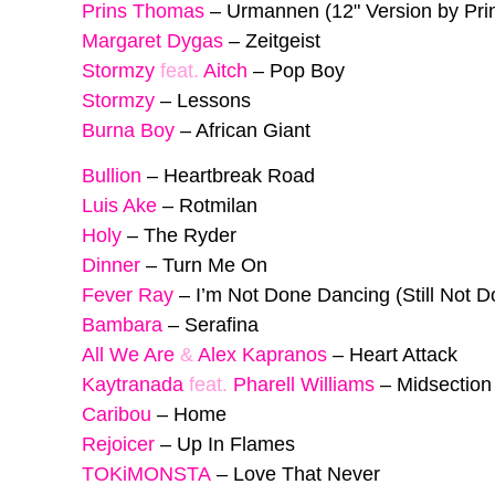
Prins Thomas
–
Urmannen (12" Version by Pr
Margaret Dygas
–
Zeitgeist
Stormzy
feat.
Aitch
–
Pop Boy
Stormzy
–
Lessons
Burna Boy
–
African Giant
Bullion
–
Heartbreak Road
Luis Ake
–
Rotmilan
Holy
–
The Ryder
Dinner
–
Turn Me On
Fever Ray
–
I’m Not Done Dancing (Still Not 
Bambara
–
Serafina
All We Are
&
Alex Kapranos
–
Heart Attack
Kaytranada
feat.
Pharell Williams
–
Midsection
Caribou
–
Home
Rejoicer
–
Up In Flames
TOKiMONSTA
–
Love That Never