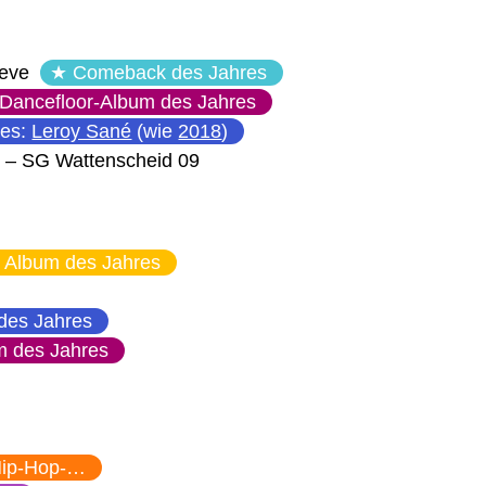
ieve
Comeback des Jahres
Dancefloor-Album des Jahres
res:
Leroy Sané
(wie
2018
)
–
SG Wattenscheid 09
Album des Jahres
des Jahres
m des Jahres
ip-Hop-…