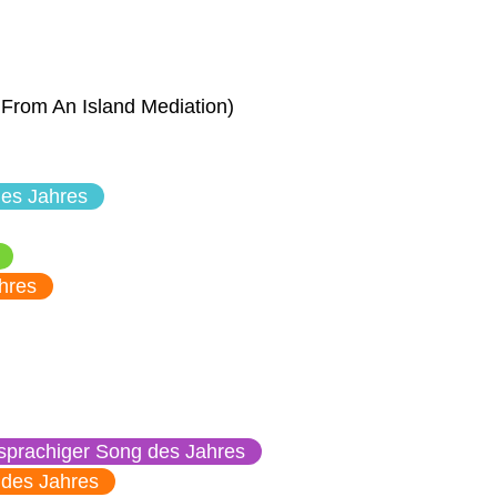
From An Island Mediation)
des Jahres
hres
sprachiger Song des Jahres
des Jahres