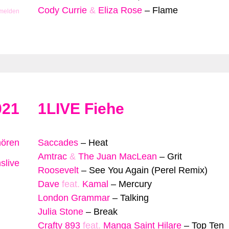
Cody Currie
&
Eliza Rose
–
Flame
 melden
021
1LIVE Fiehe
hören
Saccades
–
Heat
Amtrac
&
The Juan MacLean
–
Grit
slive
Roosevelt
–
See You Again (Perel Remix)
Dave
feat.
Kamal
–
Mercury
London Grammar
–
Talking
Julia Stone
–
Break
Crafty 893
feat.
Manga Saint Hilare
–
Top Ten