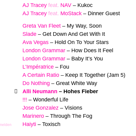
AJ Tracey
feat.
NAV
–
Kukoc
AJ Tracey
feat.
MoStack
–
Dinner Guest
Greta Van Fleet
–
My Way, Soon
Slade
–
Get Down And Get With It
Ava Vegas
–
Hold On To Your Stars
London Grammar
–
How Does It Feel
London Grammar
–
Baby It’s You
L’Impératrice
–
Fou
A Certain Ratio
–
Keep It Together (Jam 5)
Do Nothing
–
Great White Way
Alli Neumann
–
Hohes Fieber
!!!
–
Wonderful Life
Jose Gonzalez
–
Visions
Marinero
–
Through The Fog
Haiyti
–
Toxisch
 melden