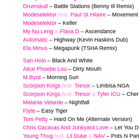
Drumskull
–
Battle Stations (Benny Ill Remix)
Modeselektor
feat.
Paul St Hilaire
–
Movement
Modeselektor
–
Keller
My Nu Leng
&
Flava D
–
Ascendance
Automatic
–
Highway (Kevin Haskins Dub)
Ela Minus
–
Megapunk (TSHA Remix)
San Holo
–
Black And White
Alice Phoebe Lou
–
Dirty Mouth
M.Byrd
–
Morning Sun
Scorpion Kings
feat.
Tresor
–
Limbisa NGA
Scorpion Kings
feat.
Tresor
&
Tyler ICU
–
Cher
Melanie Velarde
–
Nightfall
Flyte
–
Easy Tiger
Tom Petty
–
Hard On Me (Alternate Version)
Chris Cacavas And Junkyard Love
–
Let You 
Young Thug
feat.
Lil Duke
&
NAV
–
Pots N Pa