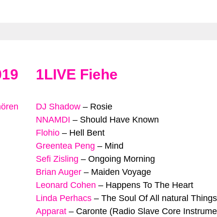
019
1LIVE Fiehe
hören
DJ Shadow
–
Rosie
NNAMDI
–
Should Have Known
Flohio
–
Hell Bent
Greentea Peng
–
Mind
Sefi Zisling
–
Ongoing Morning
Brian Auger
–
Maiden Voyage
Leonard Cohen
–
Happens To The Heart
Linda Perhacs
–
The Soul Of All natural Things
Apparat
–
Caronte (Radio Slave Core Instrume