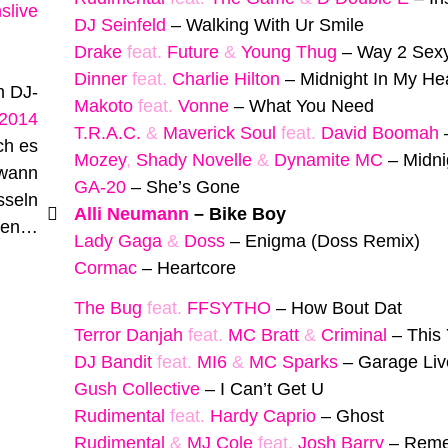
slive
DJ Seinfeld
–
Walking With Ur Smile
Drake
feat.
Future
&
Young Thug
–
Way 2 Sex
Dinner
feat.
Charlie Hilton
–
Midnight In My He
m DJ-
Makoto
feat.
Vonne
–
What You Need
 2014
T.R.A.C.
&
Maverick Soul
feat.
David Boomah
ich es
Mozey
,
Shady Novelle
&
Dynamite MC
–
Midni
dwann
GA-20
–
She’s Gone
sseln
Alli Neumann
–
Bike Boy
rken…
Lady Gaga
&
Doss
–
Enigma (Doss Remix)
Cormac
–
Heartcore
The Bug
feat.
FFSYTHO
–
How Bout Dat
Terror Danjah
feat.
MC Bratt
&
Criminal
–
This
DJ Bandit
feat.
MI6
&
MC Sparks
–
Garage Liv
Gush Collective
–
I Can’t Get U
Rudimental
feat.
Hardy Caprio
–
Ghost
Rudimental
&
MJ Cole
feat.
Josh Barry
–
Reme