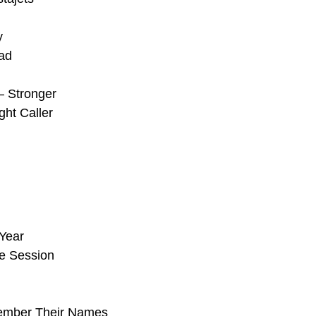
y
ad
–
Stronger
ght Caller
 Year
e Session
mber Their Names