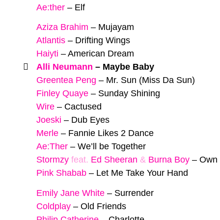
Ae:ther
–
Elf
Aziza Brahim
–
Mujayam
Atlantis
–
Drifting Wings
Haiyti
–
American Dream
Alli Neumann
–
Maybe Baby
Greentea Peng
–
Mr. Sun (Miss Da Sun)
Finley Quaye
–
Sunday Shining
Wire
–
Cactused
Joeski
–
Dub Eyes
Merle
–
Fannie Likes 2 Dance
Ae:Ther
–
We’ll be Together
Stormzy
feat.
Ed Sheeran
&
Burna Boy
–
Own 
Pink Shabab
–
Let Me Take Your Hand
Emily Jane White
–
Surrender
Coldplay
–
Old Friends
Philip Catherine
–
Charlotte