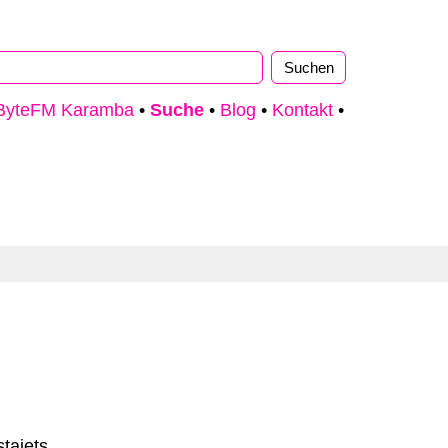
ByteFM Karamba
•
Suche
•
Blog
•
Kontakt
•
stajets