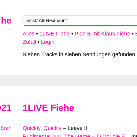
che
Alles
•
1LIVE Fiehe
•
Plan B mit Klaus Fiehe
•
Zufall
•
Login
Sieben Tracks in sieben Sendungen gefunden.
021
1LIVE Fiehe
hören
Quickly, Quickly
–
Leave It
Rudimental
feat.
The Game
&
D Double E
–
In