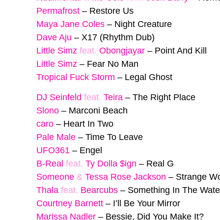
Permafrost
–
Restore Us
Maya Jane Coles
–
Night Creature
Dave Aju
–
X17 (Rhythm Dub)
Little Simz
feat.
Obongjayar
–
Point And Kill
Little Simz
–
Fear No Man
Tropical Fuck Storm
–
Legal Ghost
DJ Seinfeld
feat.
Teira
–
The Right Place
Slono
–
Marconi Beach
caro
–
Heart In Two
Pale Male
–
Time To Leave
UFO361
–
Engel
B-Real
feat.
Ty Dolla $ign
–
Real G
Someone
&
Tessa Rose Jackson
–
Strange Wo
Thala
feat.
Bearcubs
–
Something In The Wate
Courtney Barnett
–
I’ll Be Your Mirror
Marissa Nadler
–
Bessie, Did You Make It?