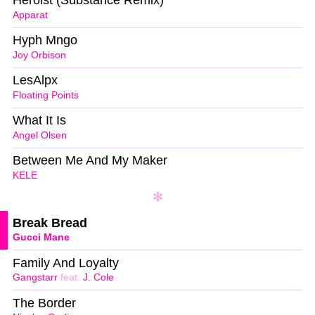
Heroist (Substance Remix)
Apparat
Hyph Mngo
Joy Orbison
LesAlpx
Floating Points
What It Is
Angel Olsen
Between Me And My Maker
KELE
Break Bread
Gucci Mane
Family And Loyalty
Gangstarr
feat.
J. Cole
The Border