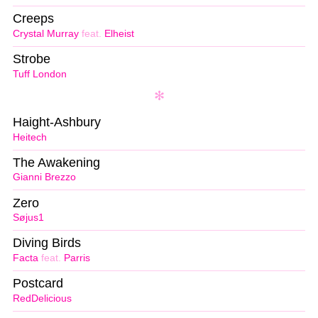
Creeps
Crystal Murray
feat.
Elheist
Strobe
Tuff London
Haight-Ashbury
Heitech
The Awakening
Gianni Brezzo
Zero
Søjus1
Diving Birds
Facta
feat.
Parris
Postcard
RedDelicious