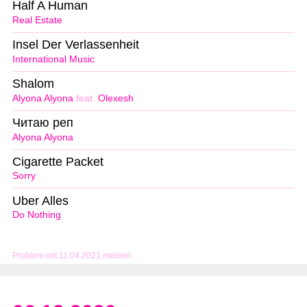
Half A Human
Real Estate
Insel Der Verlassenheit
International Music
Shalom
Alyona Alyona
feat.
Olexesh
Читаю реп
Alyona Alyona
Cigarette Packet
Sorry
Uber Alles
Do Nothing
Problem mit 11.04.2021 melden