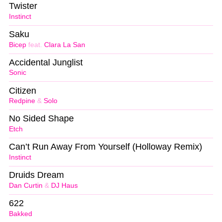
Twister
Instinct
Saku
Bicep
feat.
Clara La San
Accidental Junglist
Sonic
Citizen
Redpine
&
Solo
No Sided Shape
Etch
Can’t Run Away From Yourself (Holloway Remix)
Instinct
Druids Dream
Dan Curtin
&
DJ Haus
622
Bakked