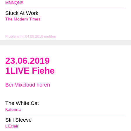
MNNQNS
Stuck At Work
The Modern Times
Problem mit 04.08.2019 melden
23.06.2019
1LIVE Fiehe
Bei Mixcloud hören
The White Cat
Katerina
Still Steeve
L’Éclair