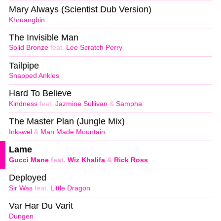
Mary Always (Scientist Dub Version)
Khruangbin
The Invisible Man
Solid Bronze
feat.
Lee Scratch Perry
Tailpipe
Snapped Ankles
Hard To Believe
Kindness
feat.
Jazmine Sullivan
&
Sampha
The Master Plan (Jungle Mix)
Inkswel
&
Man Made Mountain
Lame
Gucci Mane
feat.
Wiz Khalifa
&
Rick Ross
Deployed
Sir Was
feat.
Little Dragon
Var Har Du Varit
Dungen