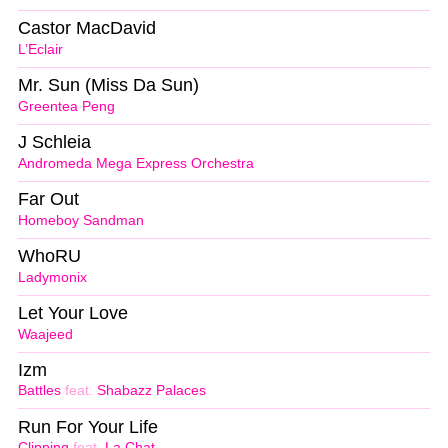
Castor MacDavid
L’Eclair
Mr. Sun (Miss Da Sun)
Greentea Peng
J Schleia
Andromeda Mega Express Orchestra
Far Out
Homeboy Sandman
WhoRU
Ladymonix
Let Your Love
Waajeed
Izm
Battles
feat.
Shabazz Palaces
Run For Your Life
Clipping
feat.
La Chat