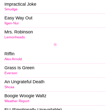
Impractical Joke
Smudge
Easy Way Out
Ilgen-Nur
Mrs. Robinson
Lemonheads
Riffin
Alex Arnold
Grass Is Green
Everson
An Ungrateful Death
Shcaa
Boogie Woogie Waltz
Weather Report
EU (Emotionally Unavailable)