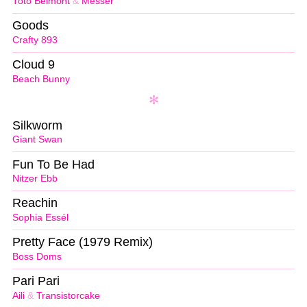
Toto Belmont
&
Messer
Goods
Crafty 893
Cloud 9
Beach Bunny
Silkworm
Giant Swan
Fun To Be Had
Nitzer Ebb
Reachin
Sophia Essél
Pretty Face (1979 Remix)
Boss Doms
Pari Pari
Aili
&
Transistorcake