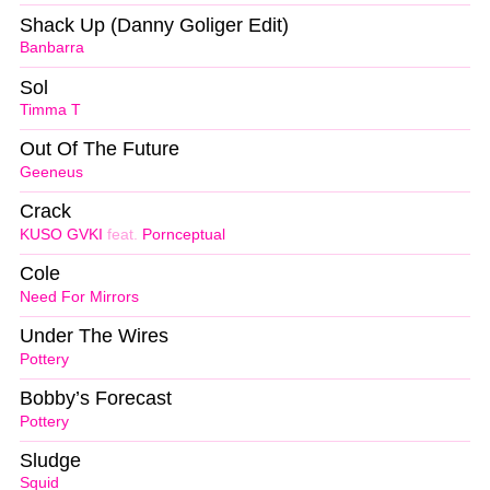
Shack Up (Danny Goliger Edit)
Banbarra
Sol
Timma T
Out Of The Future
Geeneus
Crack
KUSO GVKI
feat.
Pornceptual
Cole
Need For Mirrors
Under The Wires
Pottery
Bobby’s Forecast
Pottery
Sludge
Squid