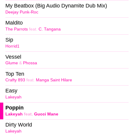
My Beatbox (Big Audio Dynamite Dub Mix)
Deejay Punk-Roc
Maldito
The Parrots
feat.
C. Tangana
Sip
Horrid1
Vessel
Glume
&
Phossa
Top Ten
Crafty 893
feat.
Manga Saint Hilare
Easy
Lakeyah
Poppin
Lakeyah
feat.
Gucci Mane
Dirty World
Lakeyah