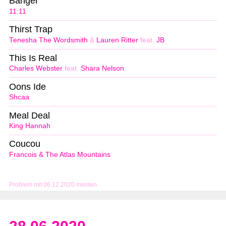
Banger
11:11
Thirst Trap
Tenesha The Wordsmith
&
Lauren Ritter
feat.
JB
This Is Real
Charles Webster
feat.
Shara Nelson
Oons Ide
Shcaa
Meal Deal
King Hannah
Coucou
Francois & The Atlas Mountains
Problem mit 06.12.2020 melden