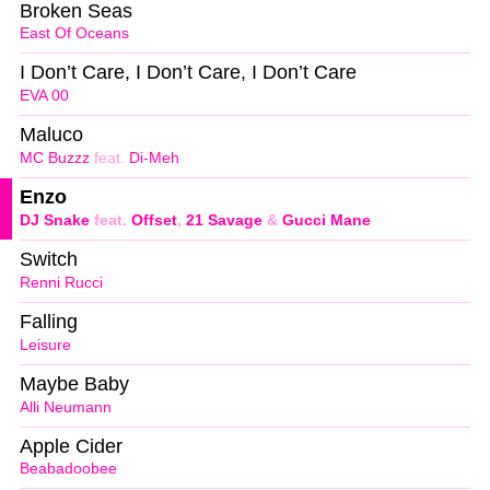
Broken Seas
East Of Oceans
I Don’t Care, I Don’t Care, I Don’t Care
EVA 00
Maluco
MC Buzzz
feat.
Di-Meh
Enzo
DJ Snake
feat.
Offset
,
21 Savage
&
Gucci Mane
Switch
Renni Rucci
Falling
Leisure
Maybe Baby
Alli Neumann
Apple Cider
Beabadoobee