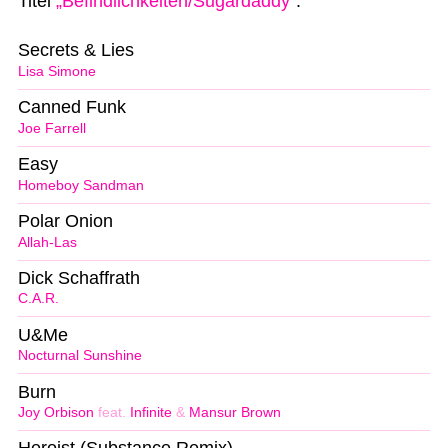
Titel
„Befindlichkeiten/Sugardaddy“
.
Secrets & Lies
Lisa Simone
Canned Funk
Joe Farrell
Easy
Homeboy Sandman
Polar Onion
Allah-Las
Dick Schaffrath
C.A.R.
U&Me
Nocturnal Sunshine
Burn
Joy Orbison
feat.
Infinite
&
Mansur Brown