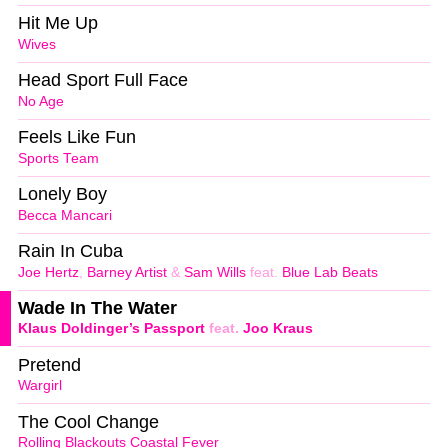
Hit Me Up
Wives
Head Sport Full Face
No Age
Feels Like Fun
Sports Team
Lonely Boy
Becca Mancari
Rain In Cuba
Joe Hertz
,
Barney Artist
&
Sam Wills
feat.
Blue Lab Beats
Wade In The Water
Klaus Doldinger’s Passport
feat.
Joo Kraus
Pretend
Wargirl
The Cool Change
Rolling Blackouts Coastal Fever