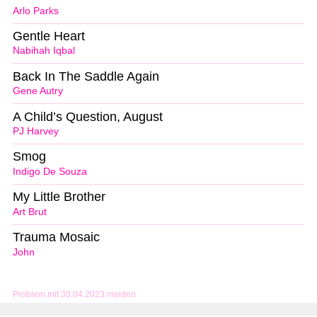
Arlo Parks
Gentle Heart
Nabihah Iqbal
Back In The Saddle Again
Gene Autry
A Child’s Question, August
PJ Harvey
Smog
Indigo De Souza
My Little Brother
Art Brut
Trauma Mosaic
John
Problem mit 30.04.2023 melden