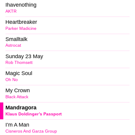
Ihavenothing
AKTR
Heartbreaker
Parker Madicine
Smalltalk
Astrocat
Sunday 23 May
Rob Thomsett
Magic Soul
Oh No
My Crown
Black Attack
Mandragora
Klaus Doldinger’s Passport
I’m A Man
Cisneros And Garza Group