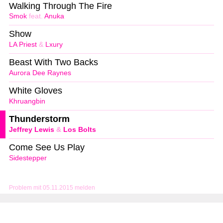
Walking Through The Fire
Smok
feat.
Anuka
Show
LA Priest
&
Lxury
Beast With Two Backs
Aurora Dee Raynes
White Gloves
Khruangbin
Thunderstorm
Jeffrey Lewis
&
Los Bolts
Come See Us Play
Sidestepper
Problem mit 05.11.2015 melden