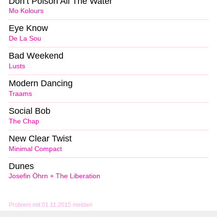
Don’t Poison All The Water
Mo Kolours
Eye Know
De La Sou
Bad Weekend
Lusts
Modern Dancing
Traams
Social Bob
The Chap
New Clear Twist
Minimal Compact
Dunes
Josefin Öhrn + The Liberation
Problem mit 01.11.2015 melden