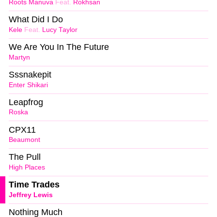
Roots Manuva
Feat.
Rokhsan
What Did I Do
Kele
Feat.
Lucy Taylor
We Are You In The Future
Martyn
Sssnakepit
Enter Shikari
Leapfrog
Roska
CPX11
Beaumont
The Pull
High Places
Time Trades
Jeffrey Lewis
Nothing Much