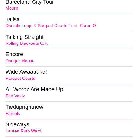
Barcelona City Tour
Mourn
Talisa
Daniele Luppi
&
Parquet Courts
Feat.
Karen O
Talking Straight
Rolling Blackouts C.F.
Encore
Danger Mouse
Wide Awaaaake!
Parquet Courts
All Wordz Are Made Up
The Voidz
Tieduprightnow
Parcels
Sideways
Lauren Ruth Ward