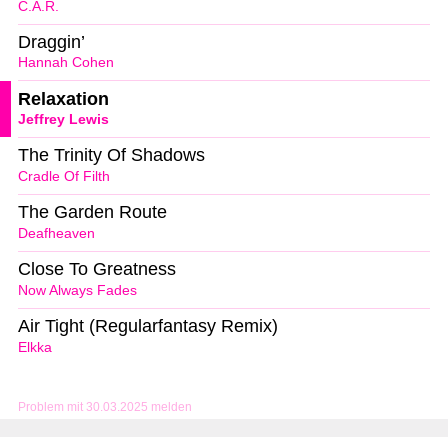
C.A.R.
Draggin’
Hannah Cohen
Relaxation
Jeffrey Lewis
The Trinity Of Shadows
Cradle Of Filth
The Garden Route
Deafheaven
Close To Greatness
Now Always Fades
Air Tight (Regularfantasy Remix)
Elkka
Problem mit 30.03.2025 melden