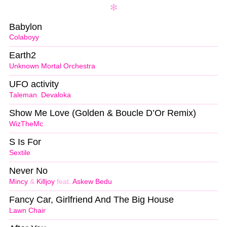
Babylon
Colaboyy
Earth2
Unknown Mortal Orchestra
UFO activity
Taleman
,
Devaloka
Show Me Love (Golden & Boucle D’Or Remix)
WizTheMc
S Is For
Sextile
Never No
Mincy
&
Killjoy
feat.
Askew Bedu
Fancy Car, Girlfriend And The Big House
Lawn Chair