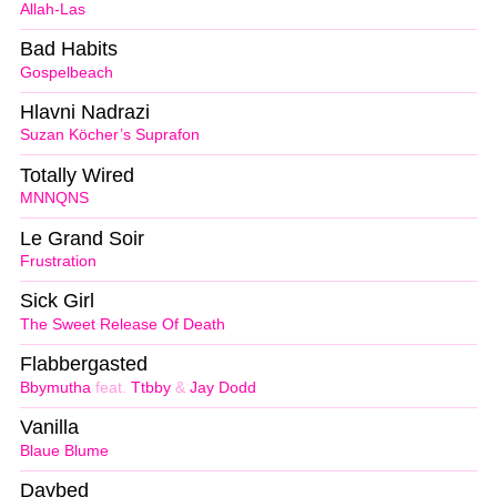
Allah-Las
Bad Habits
Gospelbeach
Hlavni Nadrazi
Suzan Köcher’s Suprafon
Totally Wired
MNNQNS
Le Grand Soir
Frustration
Sick Girl
The Sweet Release Of Death
Flabbergasted
Bbymutha
feat.
Ttbby
&
Jay Dodd
Vanilla
Blaue Blume
Daybed