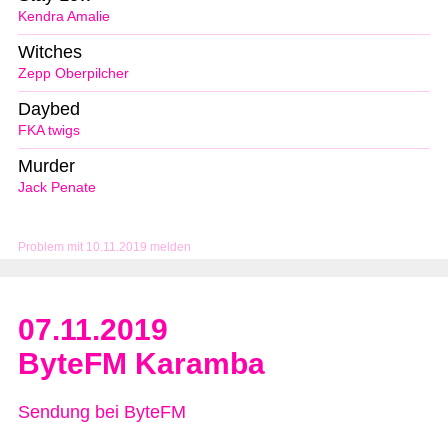
Kendra Amalie
Witches
Zepp Oberpilcher
Daybed
FKA twigs
Murder
Jack Penate
Problem mit 10.11.2019 melden
07.11.2019
ByteFM Karamba
Sendung bei ByteFM