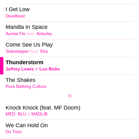
I Get Low
Deadbeat
Mandla In Space
Auntie Flo
feat.
Anbuley
Come See Us Play
Sidestepper
feat.
Eka
Thunderstorm
Jeffrey Lewis
&
Los Bolts
The Shakes
Pure Bathing Culture
Knock Knock (feat. MF Doom)
MED
,
BLU
&
MADLIB
We Can Hold On
Du Tonc