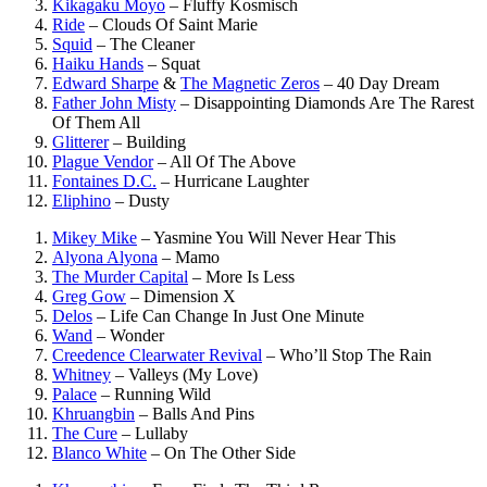
Kikagaku Moyo
–
Fluffy Kosmisch
Ride
–
Clouds Of Saint Marie
Squid
–
The Cleaner
Haiku Hands
–
Squat
Edward Sharpe
&
The Magnetic Zeros
–
40 Day Dream
Father John Misty
–
Disappointing Diamonds Are The Rarest
Of Them All
Glitterer
–
Building
Plague Vendor
–
All Of The Above
Fontaines D.C.
–
Hurricane Laughter
Eliphino
–
Dusty
Mikey Mike
–
Yasmine You Will Never Hear This
Alyona Alyona
–
Mamo
The Murder Capital
–
More Is Less
Greg Gow
–
Dimension X
Delos
–
Life Can Change In Just One Minute
Wand
–
Wonder
Creedence Clearwater Revival
–
Who’ll Stop The Rain
Whitney
–
Valleys (My Love)
Palace
–
Running Wild
Khruangbin
–
Balls And Pins
The Cure
–
Lullaby
Blanco White
–
On The Other Side