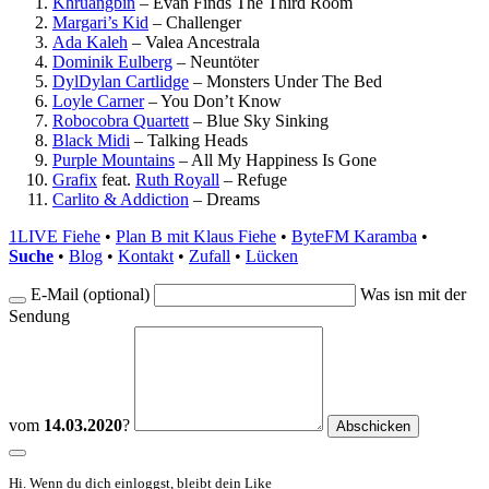
Khruangbin
–
Evan Finds The Third Room
Margari’s Kid
–
Challenger
Ada Kaleh
–
Valea Ancestrala
Dominik Eulberg
–
Neuntöter
DylDylan Cartlidge
–
Monsters Under The Bed
Loyle Carner
–
You Don’t Know
Robocobra Quartett
–
Blue Sky Sinking
Black Midi
–
Talking Heads
Purple Mountains
–
All My Happiness Is Gone
Grafix
feat.
Ruth Royall
–
Refuge
Carlito & Addiction
–
Dreams
1LIVE Fiehe
•
Plan B mit Klaus Fiehe
•
ByteFM Karamba
•
Suche
•
Blog
•
Kontakt
•
Zufall
•
Lücken
E-Mail (optional)
Was isn mit der
Sendung
vom
14.03.2020
?
Hi. Wenn du dich einloggst, bleibt dein Like