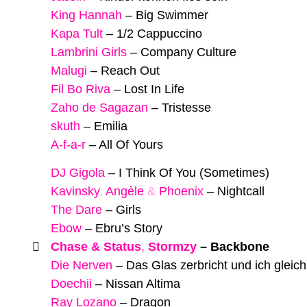
King Hannah
–
Big Swimmer
Kapa Tult
–
1/2 Cappuccino
Lambrini Girls
–
Company Culture
Malugi
–
Reach Out
Fil Bo Riva
–
Lost In Life
Zaho de Sagazan
–
Tristesse
skuth
–
Emilia
A-f-a-r
–
All Of Yours
DJ Gigola
–
I Think Of You (Sometimes)
Kavinsky
,
Angèle
&
Phoenix
–
Nightcall
The Dare
–
Girls
Ebow
–
Ebru’s Story
Chase & Status
,
Stormzy
–
Backbone
Die Nerven
–
Das Glas zerbricht und ich gleich
Doechii
–
Nissan Altima
Ray Lozano
–
Dragon