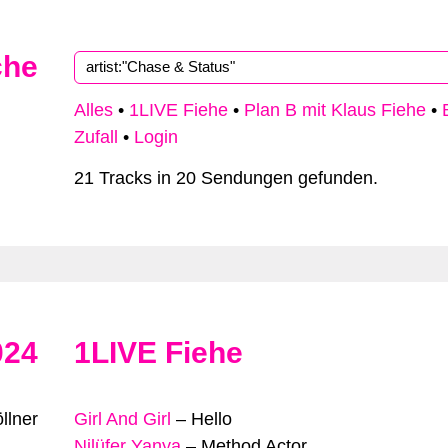
che
Alles
•
1LIVE Fiehe
•
Plan B mit Klaus Fiehe
•
Zufall
•
Login
21 Tracks in 20 Sendungen gefunden.
024
1LIVE Fiehe
llner
Girl And Girl
–
Hello
Nilüfer Yanya
–
Method Actor