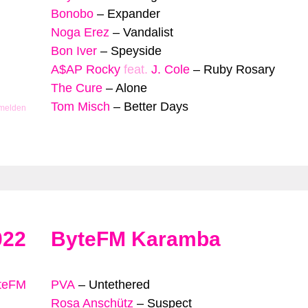
Bonobo
–
Expander
Noga Erez
–
Vandalist
Bon Iver
–
Speyside
A$AP Rocky
feat.
J. Cole
–
Ruby Rosary
The Cure
–
Alone
Tom Misch
–
Better Days
 melden
022
ByteFM Karamba
yteFM
PVA
–
Untethered
Rosa Anschütz
–
Suspect