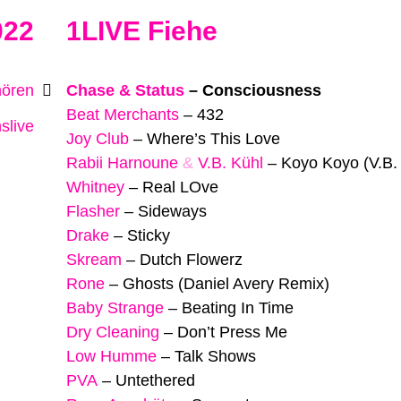
022
1LIVE Fiehe
hören
Chase & Status
–
Consciousness
Beat Merchants
–
432
slive
Joy Club
–
Where’s This Love
Rabii Harnoune
&
V.B. Kühl
–
Koyo Koyo (V.B.
Whitney
–
Real LOve
Flasher
–
Sideways
Drake
–
Sticky
Skream
–
Dutch Flowerz
Rone
–
Ghosts (Daniel Avery Remix)
Baby Strange
–
Beating In Time
Dry Cleaning
–
Don’t Press Me
Low Humme
–
Talk Shows
PVA
–
Untethered