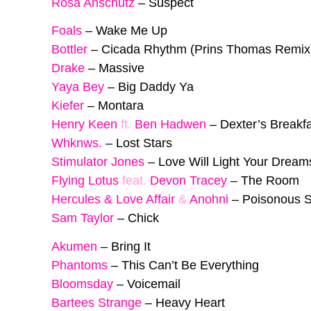
Rosa Anschütz
–
Suspect
Foals
–
Wake Me Up
Bottler
–
Cicada Rhythm (Prins Thomas Remix
Drake
–
Massive
Yaya Bey
–
Big Daddy Ya
Kiefer
–
Montara
Henry Keen
ft.
Ben Hadwen
–
Dexter’s Breakf
Whknws.
–
Lost Stars
Stimulator Jones
–
Love Will Light Your Dream
Flying Lotus
feat.
Devon Tracey
–
The Room
Hercules & Love Affair
&
Anohni
–
Poisonous St
Sam Taylor
–
Chick
Akumen
–
Bring It
Phantoms
–
This Can’t Be Everything
Bloomsday
–
Voicemail
Bartees Strange
–
Heavy Heart