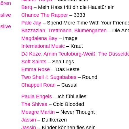
hören
Berq
–
Mein Hass tritt dir die Haustür ein
slive
Chance The Rapper
–
3333
Pale Jay
–
Spend More Time With Your Friend
slive
Bazzazian
,
Trettmann
,
Blumengarten
–
Die An
Magdalena Bay
–
Image
International Music
–
Kraut
DJ Koze
,
Arnim Teutoburg-Weiß
,
The Düsseldo
Soft Saints
–
Sea Legs
Emma Rose
–
Das Beste
Two Shell
&
Sugababes
–
Round
Chappell Roan
–
Casual
Paula Engels
–
Ich fühl alles
The Shivas
–
Cold Blooded
Meagre Martin
–
Never Thought
Jassin
–
Duftkerzen
Jassin
–
Kinder können fies sein