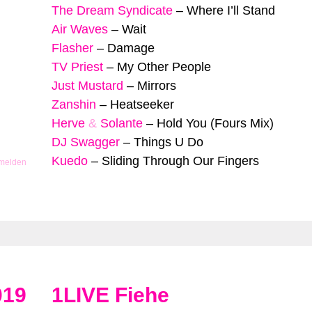
The Dream Syndicate
–
Where I’ll Stand
Air Waves
–
Wait
Flasher
–
Damage
TV Priest
–
My Other People
Just Mustard
–
Mirrors
Zanshin
–
Heatseeker
Herve
&
Solante
–
Hold You (Fours Mix)
DJ Swagger
–
Things U Do
Kuedo
–
Sliding Through Our Fingers
 melden
019
1LIVE Fiehe