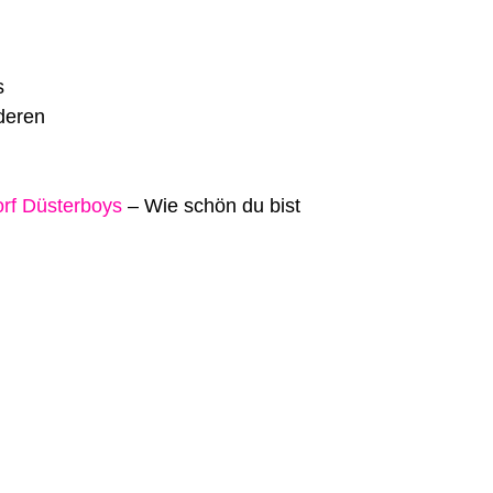
s
deren
rf Düsterboys
–
Wie schön du bist