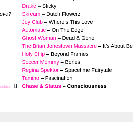
Drake
–
Sticky
Love?
Skream
–
Dutch Flowerz
Joy Club
–
Where’s This Love
Automatic
–
On The Edge
Ghost Woman
–
Dead & Gone
The Brian Jonestown Massacre
–
It’s About B
Holy Ship
–
Beyond Frames
Soccer Mommy
–
Bones
Regina Spektor
–
Spacetime Fairytale
Tamino
–
Fascination
Chase & Status
–
Consciousness
 melden