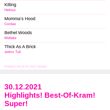
Killing
Helmut
Momma’s Hood
Cordae
Bethel Woods
Midlake
Thick As A Brick
Jethro Tull
Problem mit 16.01.2022 melden
30.12.2021
Highlights! Best-Of-Kram!
Super!