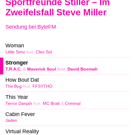
Sportfreunde Stiller – Im
Zweifelsfall Steve Miller
Sendung bei ByteFM
Woman
Little Simz
feat.
Cleo Sol
Stronger
T.R.A.C.
&
Maverick Soul
feat.
David Boomah
How Bout Dat
The Bug
feat.
FFSYTHO
This Year
Terror Danjah
feat.
MC Bratt
&
Criminal
Cabin Fever
Jaden
Virtual Reality