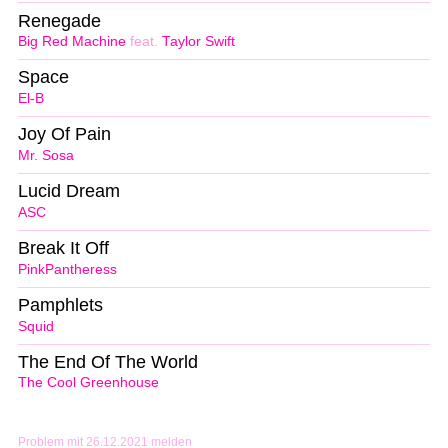
Renegade
Big Red Machine
feat.
Taylor Swift
Space
El-B
Joy Of Pain
Mr. Sosa
Lucid Dream
ASC
Break It Off
PinkPantheress
Pamphlets
Squid
The End Of The World
The Cool Greenhouse
Problem mit 26.12.2021 melden