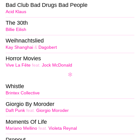
Bad Club Bad Drugs Bad People
Acid Klaus
The 30th
Billie Eilish
Weihnachtslied
Kay Shanghai
&
Dagobert
Horror Movies
Vive La Fête
feat.
Jock McDonald
Whistle
Brintex Collective
Giorgio By Moroder
Daft Punk
feat.
Giorgio Moroder
Moments Of Life
Mariano Mellino
feat.
Violeta Reynal
Dropout