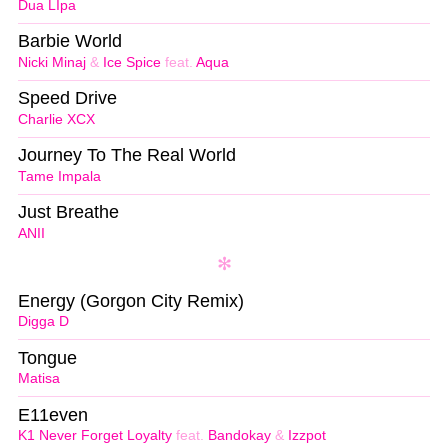
Dua LIpa
Barbie World
Nicki Minaj
&
Ice Spice
feat.
Aqua
Speed Drive
Charlie XCX
Journey To The Real World
Tame Impala
Just Breathe
ANII
Energy (Gorgon City Remix)
Digga D
Tongue
Matisa
E11even
K1 Never Forget Loyalty
feat.
Bandokay
&
Izzpot