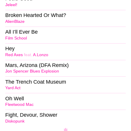
Jeleel!
Broken Hearted Or What?
AlienBlaze
All I’ll Ever Be
Film School
Hey
Red Axes
feat.
A.Lonzo
Mars, Arizona (DFA Remix)
Jon Spencer Blues Explosion
The Trench Coat Museum
Yard Act
Oh Well
Fleetwood Mac
Fight, Devour, Shower
Diskopunk