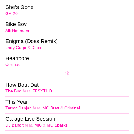
She’s Gone
GA-20
Bike Boy
Alli Neumann
Enigma (Doss Remix)
Lady Gaga
&
Doss
Heartcore
Cormac
How Bout Dat
The Bug
feat.
FFSYTHO
This Year
Terror Danjah
feat.
MC Bratt
&
Criminal
Garage Live Session
DJ Bandit
feat.
MI6
&
MC Sparks