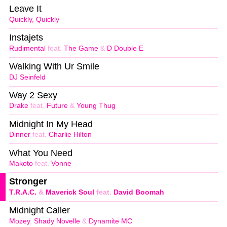
Leave It
Quickly, Quickly
Instajets
Rudimental
feat.
The Game
&
D Double E
Walking With Ur Smile
DJ Seinfeld
Way 2 Sexy
Drake
feat.
Future
&
Young Thug
Midnight In My Head
Dinner
feat.
Charlie Hilton
What You Need
Makoto
feat.
Vonne
Stronger
T.R.A.C.
&
Maverick Soul
feat.
David Boomah
Midnight Caller
Mozey
,
Shady Novelle
&
Dynamite MC