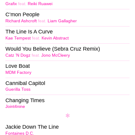
Grafix
feat.
Reiki Ruawei
C’mon People
Richard Ashcroft
feat.
Liam Gallagher
The Line Is A Curve
Kae Tempest
feat.
Kevin Abstract
Would You Believe (Sebra Cruz Remix)
Catz ’N Dogz
feat.
Jono McCleery
Love Boat
MDM Factory
Cannibal Capitol
Guerilla Toss
Changing Times
Joint4nine
Jackie Down The Line
Fontaines D.C.