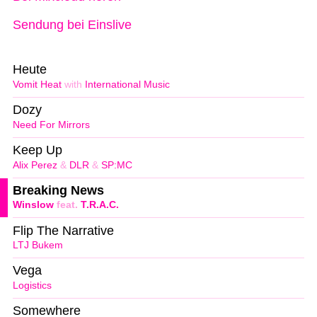
Sendung bei Einslive
Heute
Vomit Heat
with
International Music
Dozy
Need For Mirrors
Keep Up
Alix Perez
&
DLR
&
SP:MC
Breaking News
Winslow
feat.
T.R.A.C.
Flip The Narrative
LTJ Bukem
Vega
Logistics
Somewhere