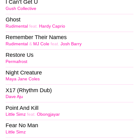
I Can’t Get U
Gush Collective
Ghost
Rudimental
feat.
Hardy Caprio
Remember Their Names
Rudimental
&
MJ Cole
feat.
Josh Barry
Restore Us
Permafrost
Night Creature
Maya Jane Coles
X17 (Rhythm Dub)
Dave Aju
Point And Kill
Little Simz
feat.
Obongjayar
Fear No Man
Little Simz