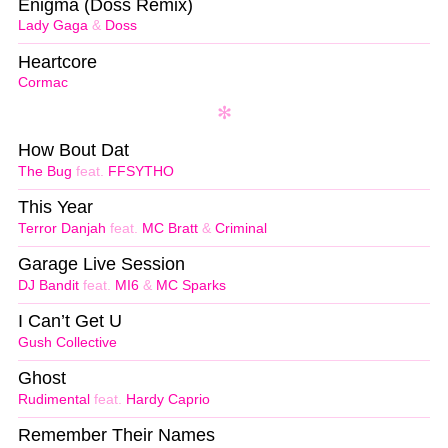
Enigma (Doss Remix)
Lady Gaga
&
Doss
Heartcore
Cormac
How Bout Dat
The Bug
feat.
FFSYTHO
This Year
Terror Danjah
feat.
MC Bratt
&
Criminal
Garage Live Session
DJ Bandit
feat.
MI6
&
MC Sparks
I Can’t Get U
Gush Collective
Ghost
Rudimental
feat.
Hardy Caprio
Remember Their Names