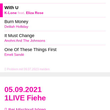
With U
K-Lone
feat.
Eliza Rose
Burn Money
Delilah Holliday
It Must Change
Anohni And The Johnsons
One Of These Things First
Emeli Sandé
Problem mit 09.07.2023 melden
05.09.2021
1LIVE Fiehe
Bei Mixcloud hören