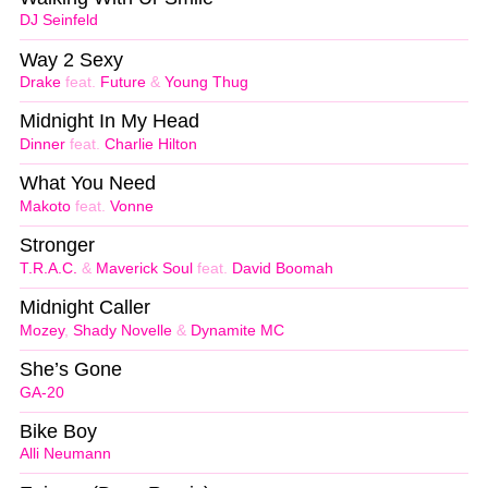
DJ Seinfeld
Way 2 Sexy
Drake
feat.
Future
&
Young Thug
Midnight In My Head
Dinner
feat.
Charlie Hilton
What You Need
Makoto
feat.
Vonne
Stronger
T.R.A.C.
&
Maverick Soul
feat.
David Boomah
Midnight Caller
Mozey
,
Shady Novelle
&
Dynamite MC
She’s Gone
GA-20
Bike Boy
Alli Neumann