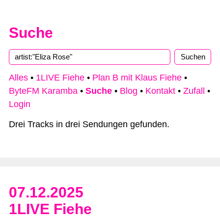
Suche
Type 2 or more characters for results.
Alles
•
1LIVE Fiehe
•
Plan B mit Klaus Fiehe
•
ByteFM Karamba
•
Suche
•
Blog
•
Kontakt
•
Zufall
•
Login
Drei Tracks in drei Sendungen gefunden.
07.12.2025
1LIVE Fiehe