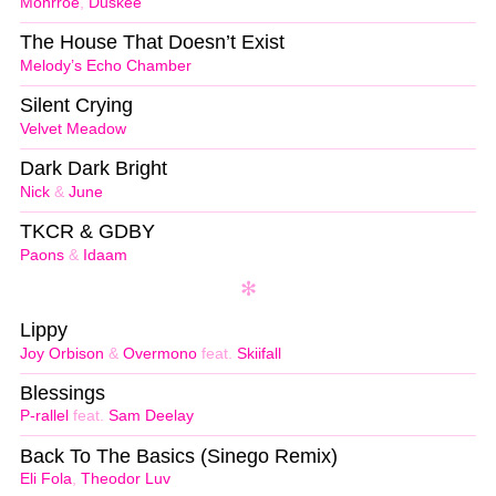
Monrroe
,
Duskee
The House That Doesn’t Exist
Melody’s Echo Chamber
Silent Crying
Velvet Meadow
Dark Dark Bright
Nick
&
June
TKCR & GDBY
Paons
&
Idaam
Lippy
Joy Orbison
&
Overmono
feat.
Skiifall
Blessings
P-rallel
feat.
Sam Deelay
Back To The Basics (Sinego Remix)
Eli Fola
,
Theodor Luv