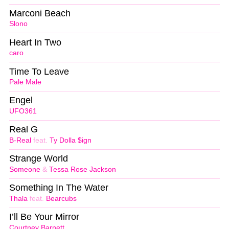
Marconi Beach
Slono
Heart In Two
caro
Time To Leave
Pale Male
Engel
UFO361
Real G
B-Real
feat.
Ty Dolla $ign
Strange World
Someone
&
Tessa Rose Jackson
Something In The Water
Thala
feat.
Bearcubs
I’ll Be Your Mirror
Courtney Barnett