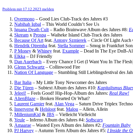
Problem mit 17.12.2023 melden
Overmono
–
Good Lies
Club-Track des Jahres #3
Nabihah Iqbal
–
This World Couldn’t See Us
Iguana Death Cult
–
Radio Brainwave
Album des Jahres #8:
E
Skream
x
Prospa
–
Waiheke Island
Club-Track des Jahres
Because Of Art
feat.
Antony Szmierek
–
Circle Of Light
Auch 
Hendrik Otremba
feat.
Stella Sommer
–
Smog in Frankfurt
Son
P Money
&
Whiney
feat.
Example
–
Dead In The Eye
DnB-Alb
Elkka
–
DJ Friendly
Dan Auerbach
–
Every Chance I Get (I Want You In The Flesh
Glenn Schwartz
–
Collinwood Fire
Nation Of Language
–
Stumbling Still
Lieblingsfestival des Ja
Bar Italia
–
My Little Tony
Newcomer des Jahres
Die Türen
–
Subtext
Album des Jahres #10:
Kapitalismus Blue
Jeleel!
–
Feels Good!
Hip-Hop-Album des Jahres:
Real Raw!
AlienBlaze
–
Broken Hearted Or What?
Laurent Garnier
feat.
Alan Vega
–
Saturn Drive Triplex
Techno
Innerverse
&
Helsloot
feat.
Malou
–
Allein, Allein
MilleniumKid
&
JBS
–
Vielleicht Vielleicht
Yeule
–
Inferno
Album des Jahres #4:
Softscars
Amaarae
–
Wasted Eyes
Album des Jahres #2:
Fountain Baby
PJ Harvey
–
Autumn Term
Album des Jahres #5:
I Inside the 