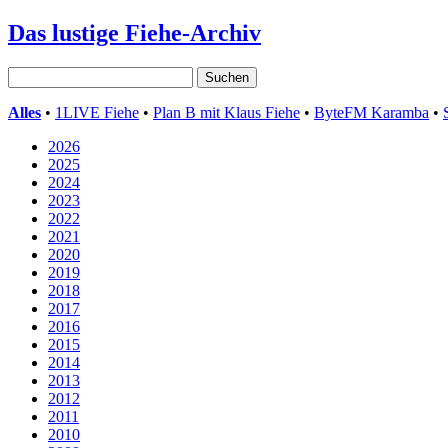
Das lustige Fiehe-Archiv
Alles
•
1LIVE Fiehe
•
Plan B mit Klaus Fiehe
•
ByteFM Karamba
•
2026
2025
2024
2023
2022
2021
2020
2019
2018
2017
2016
2015
2014
2013
2012
2011
2010