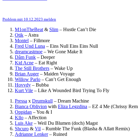
Problem mit 10.12.2023 melden
M1onTheBeat
&
Slim
–
Hustle Can’t Die
Otik
–
Astra
Montel
–
Fillmore
Fred Und Luna
–
Eins Null Eins Eins Null
dreamcastmoe
–
We Gone Make It
Dâm Funk
–
Deeper
Kid Acne
–
Eat Right
The Still Brothers
–
Wake Up
Brian Auger
–
Maiden Voyage
Willow Parlo
–
Can’t Get Enough
Hovvdy
–
Bubba
Kurt Vile
–
Like A Wounded Bird Trying To Fly
Pressa
x
Drumskull
–
Dream Machine
Bianca Oblivion
with
Eliza Legzdina
–
EZ 4 Me (Chrissy Rem
Oppidan
–
You & I
Kllo
–
Affection
Luis Ake
–
Weil Du Blumen (doch) Magst
Shcuro
&
Vil
–
Rumble The Funk (Blasha & Allatt Remix)
Adrianne Lenker
–
Ruined