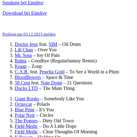
Sendung bei Einslive
Download bei Einslive
Problem mit 03.12.2023 melden
Doctor Jeep
feat.
SIM
–
Oil Drum
Lili Chan
–
Over You
Mr. Sosa
–
Joy Of Pain
Baltra
–
Goodbye (Regularfantasy Remix)
Kraan
–
Zoup
C.A.R.
feat.
Pegelia Gold
–
To See a World in a Plum
Bloodflowers
–
Space & Time
50 Cent
feat.
Nate Dogg
–
21 Questions
Ducks LTD
–
The Main Thing
Giant Rooks
–
Somebody Like You
Octavcat
–
Polaris
Blue Print
–
It’s You
Polar Noir
–
Circles
The Pogues
–
Dirty Old Town
Field Medic
–
Do A Little Dope
Field Medic
–
Clear Thoughts Of Morning