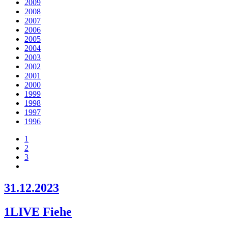
2009
2008
2007
2006
2005
2004
2003
2002
2001
2000
1999
1998
1997
1996
1
2
3
31.12.2023
1LIVE Fiehe