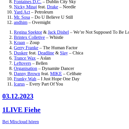
Fontaines D.C.
–
Dublin City Sky
Nicky Minaj
feat.
Drake
–
Needle
Yard Act
–
Petroleum
Mr. Sosa
–
Do U Believe U Still
andhim
–
Overnight
Regina Spektor
&
Jack Dishel
–
We’re Not Supposed To Be L
Brintex Colletive
–
Whistle
Kraan
–
Zoup
Gerry Franke
–
The Human Factor
Duskee
feat.
Deadline
&
Slay
–
Chica
Trance Wax
–
Aslan
Leftovers
–
Bellen
Organisation
–
Dynamite Dancer
Danny Brown
feat.
MIKE
–
Celibate
Franky Wah
–
I Just Hope One Day
Icarus
–
Every Part Of You
03.12.2023
1LIVE Fiehe
Bei Mixcloud hören