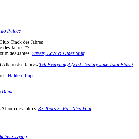
cho Palace
Club-Track des Jahres
g des Jahres #3
um des Jahres:
Streets, Love & Other Stuff
)
Album des Jahres:
Tell Everybody! (21st Century Juke Joint Blues)
hres:
Haldern Pop
s Band
-Album des Jahres:
33 Tours Et Puis S’en Vont
Old Year Dying