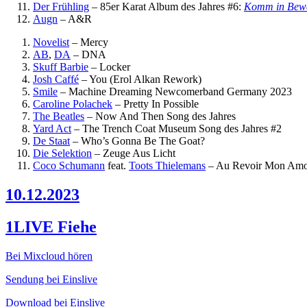
Der Frühling
–
85er Karat
Album des Jahres #6:
Komm in Bew
Augn
–
A&R
Novelist
–
Mercy
AB
,
DA
–
DNA
Skuff Barbie
–
Locker
Josh Caffé
–
You (Erol Alkan Rework)
Smile
–
Machine Dreaming
Newcomerband Germany 2023
Caroline Polachek
–
Pretty In Possible
The Beatles
–
Now And Then
Song des Jahres
Yard Act
–
The Trench Coat Museum
Song des Jahres #2
De Staat
–
Who’s Gonna Be The Goat?
Die Selektion
–
Zeuge Aus Licht
Coco Schumann
feat.
Toots Thielemans
–
Au Revoir Mon Am
10.12.2023
1LIVE Fiehe
Bei Mixcloud hören
Sendung bei Einslive
Download bei Einslive