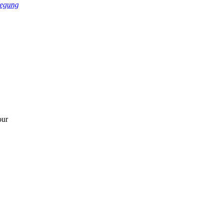
egung
our