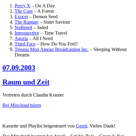
Percy X
–
On A Day
The Cure
–
A Forest
Exocet
–
Demon Seed
The Rapture
–
Sister Saviour
NuBreed
–
Jaded
Introspective
–
Time Travel
Agoria
–
All I Need
Third Face
–
How Do You Feel?
Tijuana Mon Amour Broadcasting Inc.
–
Sleeping Without
Dreams
07.09.2003
Raum und Zeit
Vertreten durch Claudia Kramer
Bei Mixcloud hören
Kassette und Playlist beigesteuert von
Gerrit
. Vielen Dank!