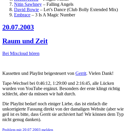
Nitin Sawhney
–
Falling Angels
David Bowie
–
Let’s Dance (Club Bolly Extended Mix)
Embrace
–
3 Is A Magic Number
20.07.2003
Raum und Zeit
Bei Mixcloud hören
Kassetten und Playlist beigesteuert von
Gerrit
. Vielen Dank!
Tape-Wechsel bei 0:46:12, 1:29:00 und 2:16:45, alle Lücken
wurden von YouTube ergänzt. Besonders der erste klingt richtig
schlecht, aber da müssen wir halt durch.
Die Playlist bedarf noch einiger Liebe, das ist einfach die
unkorrigierte Fassung direkt von der damaligen Website (aber wie
geil ist es bitte, dass Gerrit sie archiviert hat! Wir können dem Typ
nicht genug danken).
Problem mit 20.07.2003 melden