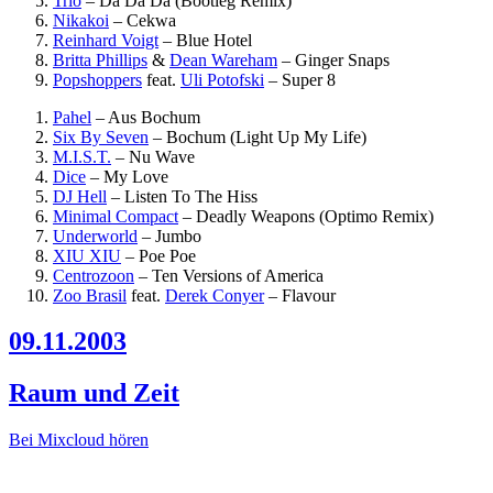
Trio
–
Da Da Da (Bootleg Remix)
Nikakoi
–
Cekwa
Reinhard Voigt
–
Blue Hotel
Britta Phillips
&
Dean Wareham
–
Ginger Snaps
Popshoppers
feat.
Uli Potofski
–
Super 8
Pahel
–
Aus Bochum
Six By Seven
–
Bochum (Light Up My Life)
M.I.S.T.
–
Nu Wave
Dice
–
My Love
DJ Hell
–
Listen To The Hiss
Minimal Compact
–
Deadly Weapons (Optimo Remix)
Underworld
–
Jumbo
XIU XIU
–
Poe Poe
Centrozoon
–
Ten Versions of America
Zoo Brasil
feat.
Derek Conyer
–
Flavour
09.11.2003
Raum und Zeit
Bei Mixcloud hören