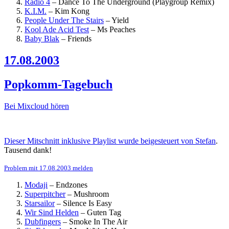
Radio 4
–
Dance To The Underground (Playgroup Remix)
K.I.M.
–
Kim Kong
People Under The Stairs
–
Yield
Kool Ade Acid Test
–
Ms Peaches
Baby Blak
–
Friends
17.08.2003
Popkomm-Tagebuch
Bei Mixcloud hören
Dieser Mitschnitt inklusive Playlist wurde beigesteuert von Stefan
.
Tausend dank!
Problem mit 17.08.2003 melden
Modaji
–
Endzones
Superpitcher
–
Mushroom
Starsailor
–
Silence Is Easy
Wir Sind Helden
–
Guten Tag
Dubfingers
–
Smoke In The Air