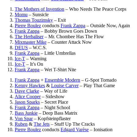
The Mothers of Invention
–
Who Needs The Peace Corps
Momu
–
Sunsicle
Thomas Touzimsky
–
Exit
Pierre Boulez
conducts
Frank Zappa
–
Outside Now, Again
Frank Zappa
–
Bobby Brown Goes Down
The Herbaliser
–
Mr. Chombee Has The Flow
Mixmaster Mike
–
Counter Attack Now
DEUS
–
W.C.S.
Frank Zappa
–
Little Umbrellas
Ice-T
–
Warning
Ice-T
–
It’s On
Frank Zappa
–
Wet T-Shirt Nite
Frank Zappa
+
Ensemble Modern
–
G-Spot Tornado
Kenny Hawkes
&
Louise Carver
–
Play That Game
Dave Clarke
–
Way of Life
Alice Cooper
–
Sideshow
Jason Sparks
–
Secret Place
Frank Zappa
–
Night School
Bass Junkie
–
Deep Bass Matrix
Von Spar
–
Kopfsteinpflaster
Ruben
&
The Jets
–
Stuff Up The Cracks
Pierre Boulez
conducts
Edgard Varèse
–
Ionisation