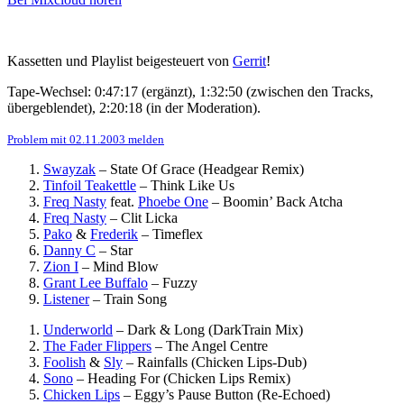
Kassetten und Playlist beigesteuert von
Gerrit
!
Tape-Wechsel: 0:47:17 (ergänzt), 1:32:50 (zwischen den Tracks,
übergeblendet), 2:20:18 (in der Moderation).
Problem mit 02.11.2003 melden
Swayzak
–
State Of Grace (Headgear Remix)
Tinfoil Teakettle
–
Think Like Us
Freq Nasty
feat.
Phoebe One
–
Boomin’ Back Atcha
Freq Nasty
–
Clit Licka
Pako
&
Frederik
–
Timeflex
Danny C
–
Star
Zion I
–
Mind Blow
Grant Lee Buffalo
–
Fuzzy
Listener
–
Train Song
Underworld
–
Dark & Long (DarkTrain Mix)
The Fader Flippers
–
The Angel Centre
Foolish
&
Sly
–
Rainfalls (Chicken Lips-Dub)
Sono
–
Heading For (Chicken Lips Remix)
Chicken Lips
–
Eggy’s Pause Button (Re-Echoed)