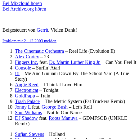
Bei Mixcloud hören
Bei Archive.org hören
Beigesteuert von
Gerrit
. Vielen Dank!
Problem mit 21.12.2003 melden
The Cinematic Orchestra
–
Reel Life (Evolution II)
Alex Cortex
–
23
Fingers Inc.
feat.
Dr. Martin Luther King Jr.
–
Can You Feel It
Console
–
Surfin’ Atari
!!!
–
Me And Giuliani Down By The School Yard (A True
Story)
Angie Reed
–
I Think I Love Him
Electronicat
–
Tonight
Goldfrapp
–
Train
Trash Palace
–
The Metric System (Fat Truckers Remix)
Jonny L
feat.
George Bush
–
Let’s Roll
Saul Williams
–
Not In Our Name
DJ Shadow
feat.
Roots Manuva
–
GDMFSOB (UNKLE
Remix)
Sufjan Stevens
–
Holland