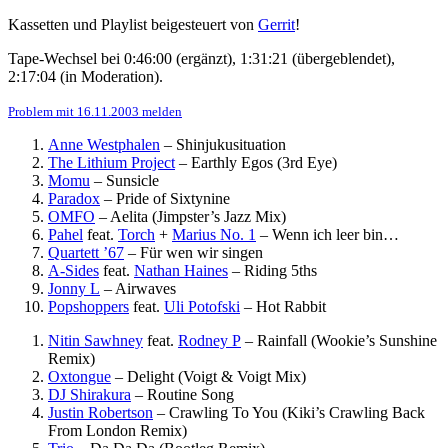
Kassetten und Playlist beigesteuert von
Gerrit
!
Tape-Wechsel bei 0:46:00 (ergänzt), 1:31:21 (übergeblendet),
2:17:04 (in Moderation).
Problem mit 16.11.2003 melden
Anne Westphalen
–
Shinjukusituation
The Lithium Project
–
Earthly Egos (3rd Eye)
Momu
–
Sunsicle
Paradox
–
Pride of Sixtynine
OMFO
–
Aelita (Jimpster’s Jazz Mix)
Pahel
feat.
Torch
+
Marius No. 1
–
Wenn ich leer bin…
Quartett ’67
–
Für wen wir singen
A-Sides
feat.
Nathan Haines
–
Riding 5ths
Jonny L
–
Airwaves
Popshoppers
feat.
Uli Potofski
–
Hot Rabbit
Nitin Sawhney
feat.
Rodney P
–
Rainfall (Wookie’s Sunshine
Remix)
Oxtongue
–
Delight (Voigt & Voigt Mix)
DJ Shirakura
–
Routine Song
Justin Robertson
–
Crawling To You (Kiki’s Crawling Back
From London Remix)