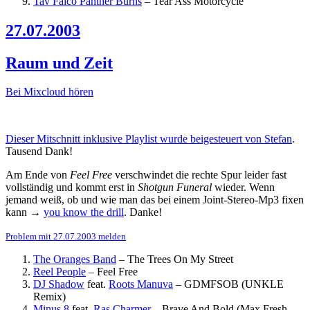
Tav Falco Panther Burns
–
Tear Ass Motorcycle
27.07.2003
Raum und Zeit
Bei Mixcloud hören
Dieser Mitschnitt inklusive Playlist wurde beigesteuert von Stefan
.
Tausend Dank!
Am Ende von
Feel Free
verschwindet die rechte Spur leider fast
vollständig und kommt erst in
Shotgun Funeral
wieder. Wenn
jemand weiß, ob und wie man das bei einem Joint-Stereo-Mp3 fixen
kann →
you know the drill
. Danke!
Problem mit 27.07.2003 melden
The Oranges Band
–
The Trees On My Street
Reel People
–
Feel Free
DJ Shadow
feat.
Roots Manuva
–
GDMFSOB (UNKLE
Remix)
Minus 8
feat.
Ras Charmer
–
Brave And Bold (Max Fresh