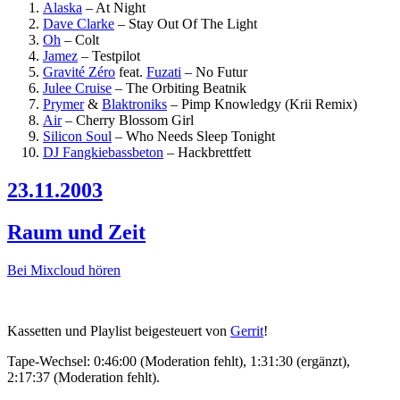
Alaska
–
At Night
Dave Clarke
–
Stay Out Of The Light
Oh
–
Colt
Jamez
–
Testpilot
Gravité Zéro
feat.
Fuzati
–
No Futur
Julee Cruise
–
The Orbiting Beatnik
Prymer
&
Blaktroniks
–
Pimp Knowledgy (Krii Remix)
Air
–
Cherry Blossom Girl
Silicon Soul
–
Who Needs Sleep Tonight
DJ Fangkiebassbeton
–
Hackbrettfett
23.11.2003
Raum und Zeit
Bei Mixcloud hören
Kassetten und Playlist beigesteuert von
Gerrit
!
Tape-Wechsel: 0:46:00 (Moderation fehlt), 1:31:30 (ergänzt),
2:17:37 (Moderation fehlt).