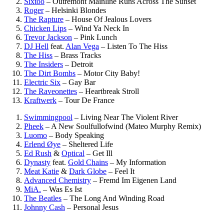
Sixtoo
–
Outremont Mainline Runs Across The Sunset
Roger
–
Helsinki Blondes
The Rapture
–
House Of Jealous Lovers
Chicken Lips
–
Wind Ya Neck In
Trevor Jackson
–
Pink Lunch
DJ Hell
feat.
Alan Vega
–
Listen To The Hiss
The Hiss
–
Brass Tracks
The Insiders
–
Detroit
The Dirt Bombs
–
Motor City Baby!
Electric Six
–
Gay Bar
The Raveonettes
–
Heartbreak Stroll
Kraftwerk
–
Tour De France
Swimmingpool
–
Living Near The Violent River
Pheek
–
A New Soulfullofwind (Mateo Murphy Remix)
Luomo
–
Body Speaking
Erlend Øye
–
Sheltered Life
Ed Rush
&
Optical
–
Get Ill
Dynasty
feat.
Gold Chains
–
My Information
Meat Katie
&
Dark Globe
–
Feel It
Advanced Chemistry
–
Fremd Im Eigenen Land
MiA.
–
Was Es Ist
The Beatles
–
The Long And Winding Road
Johnny Cash
–
Personal Jesus