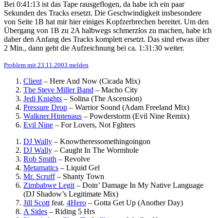
Bei 0:41:13 ist das Tape rausgeflogen, da habe ich ein paar
Sekunden des Tracks ersetzt. Die Geschwindigkeit insbesondere
von Seite 1B hat mir hier einiges Kopfzerbrechen bereitet. Um den
Übergang von 1B zu 2A halbwegs schmerzlos zu machen, habe ich
daher den Anfang des Tracks komplett ersetzt. Das sind etwas über
2 Min., dann geht die Aufzeichnung bei ca. 1:31:30 weiter.
Problem mit 23.11.2003 melden
Client
–
Here And Now (Cicada Mix)
The Steve Miller Band
–
Macho City
Jedi Knights
–
Solina (The Ascension)
Pressure Drop
–
Warrior Sound (Adam Freeland Mix)
Walkner.Hintenaus
–
Powderstorm (Evil Nine Remix)
Evil Nine
–
For Lovers, Not Fghters
DJ Wally
–
Knowtheressomethingoingon
DJ Wally
–
Caught In The Wormhole
Rob Smith
–
Revolve
Metamatics
–
Liquid Gel
Mr. Scruff
–
Shanty Town
Zimbabwe Legit
–
Doin’ Damage In My Native Language
(DJ Shadow’s Legitimate Mix)
Jill Scott
feat.
4Hero
–
Gotta Get Up (Another Day)
A Sides
–
Riding 5 Hrs