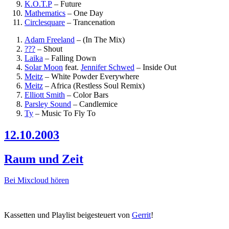
K.O.T.P
–
Future
Mathematics
–
One Day
Circlesquare
–
Trancenation
Adam Freeland
–
(In The Mix)
???
–
Shout
Laika
–
Falling Down
Solar Moon
feat.
Jennifer Schwed
–
Inside Out
Meitz
–
White Powder Everywhere
Meitz
–
Africa (Restless Soul Remix)
Elliott Smith
–
Color Bars
Parsley Sound
–
Candlemice
Ty
–
Music To Fly To
12.10.2003
Raum und Zeit
Bei Mixcloud hören
Kassetten und Playlist beigesteuert von
Gerrit
!