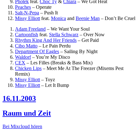
Photek
feat.
Choc Ty
&
Chiara
–
We Got Heat
Peaches
–
Operate
Salt-N-Pepa
–
Push It
Missy Elliott
feat.
Monica
and
Beenie Man
–
Don’t Be Cruel
Adam Freeland
–
We Want Your Soul
Cartoonfish
feat.
Stella Schwarz
–
Over Now
Rhythm King And Her Friends
–
Get Paid
Cibo Matto
–
Le Pain Perdu
Department Of Eagles
–
Sailing By Night
Waldorf
–
You’re My Disco
CEX
–
Les Filles (Breaks & Bass Mix)
Chicken Lips
–
Meet Me At The Freezer (Mixems Pest
Remix)
Missy Elliott
–
Toyz
Missy Elliott
–
Let It Bump
16.11.2003
Raum und Zeit
Bei Mixcloud hören