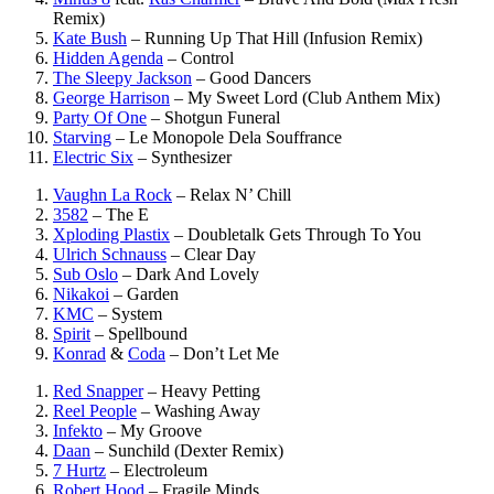
Remix)
Kate Bush
–
Running Up That Hill (Infusion Remix)
Hidden Agenda
–
Control
The Sleepy Jackson
–
Good Dancers
George Harrison
–
My Sweet Lord (Club Anthem Mix)
Party Of One
–
Shotgun Funeral
Starving
–
Le Monopole Dela Souffrance
Electric Six
–
Synthesizer
Vaughn La Rock
–
Relax N’ Chill
3582
–
The E
Xploding Plastix
–
Doubletalk Gets Through To You
Ulrich Schnauss
–
Clear Day
Sub Oslo
–
Dark And Lovely
Nikakoi
–
Garden
KMC
–
System
Spirit
–
Spellbound
Konrad
&
Coda
–
Don’t Let Me
Red Snapper
–
Heavy Petting
Reel People
–
Washing Away
Infekto
–
My Groove
Daan
–
Sunchild (Dexter Remix)
7 Hurtz
–
Electroleum
Robert Hood
–
Fragile Minds