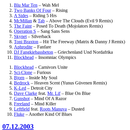
Blu Mar Ten
–
Wah Mel
Two Banks Of Four
–
Rising
A Sides
–
Riding 5 Hrs
McMillan
&
Tab
–
Above The Clouds (Evil 9 Remix)
The Faint
–
Posed To Death (Mojolators Remix)
Operation S
–
Sang Sans Sens
Skynet
–
Silverback
Toni Braxton
–
Hit The Freeway (Matrix & Danny J Remix)
Aphrodite
–
Fanfare
DJ Fangkiebassbeton
–
Griechenland Und Nordafrika
Blockhead
–
Insomniac Olympics
Blockhead
–
Carnivors Unite
Sci-Clone
–
Furious
Bjorn
–
Inside My Soul
Bedrock
–
Heaven Scent (Yunus Güvenen Remix)
K-Led
–
Detroit City
Dave Clarke
feat.
Mr. Lif
–
Blue On Blue
Gunshot
–
Mind Of A Razor
Freeland
–
Mind Killer
Leftfield
feat.
Roots Manuva
–
Dusted
Fluke
–
Another Kind Of Blues
07.12.2003