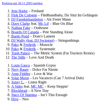
Problem mit 30.11.2003 melden
Jens Harke
–
Freiland
Floh De Cologne
–
Fließbandbaby, Du Sitzt Im Gefängnis
DJ Fangkiebassbeton
–
Als Freier Mann
Dave Clarke
feat.
Mr. Lif
–
Blue On Blue
Nathan Fake
–
Outhouse
Boards Of Canada
–
Pete Standing Alone
Bardo Pond
–
Dom’s Lament
DJ Wally (feat. DJ Swingset)
–
Stringsnthings
Pako
&
Frederik
–
Monocle
Pako
&
Frederik
–
Systematic
Trash Palace
–
The Metric System (Fat Truckers Remix)
The Stills
–
Love And Death
Louis Gasca
–
Spanish Gypsy
Nery Bauer
–
Dolce Far Niente
Amp Fiddler
–
Love & War
Solar Moon
–
Les Vacances (Can 7 Arrival Dub)
Jonny L.
–
Listen Right
A Sides
feat.
MC MC
–
Keep Steppin’
Blockhead
–
A New Day
Stacs Of Stamina
–
Isn’t This Enough
Hive
–
Neo