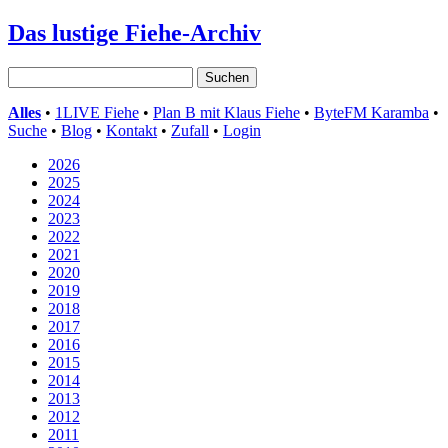
Das lustige Fiehe-Archiv
Alles
•
1LIVE Fiehe
•
Plan B mit Klaus Fiehe
•
ByteFM Karamba
•
Suche
•
Blog
•
Kontakt
•
Zufall
•
Login
2026
2025
2024
2023
2022
2021
2020
2019
2018
2017
2016
2015
2014
2013
2012
2011