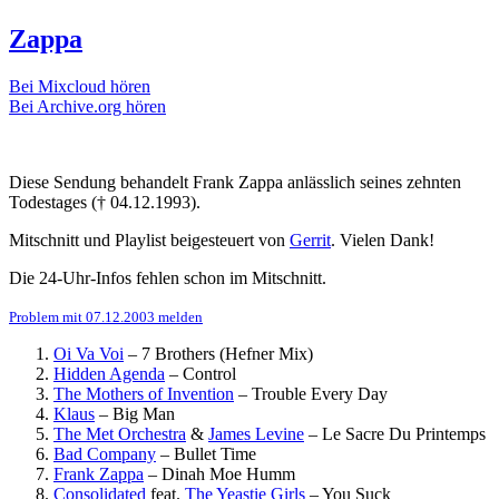
Zappa
Bei Mixcloud hören
Bei Archive.org hören
Diese Sendung behandelt Frank Zappa anlässlich seines zehnten
Todestages († 04.12.1993).
Mitschnitt und Playlist beigesteuert von
Gerrit
. Vielen Dank!
Die 24-Uhr-Infos fehlen schon im Mitschnitt.
Problem mit 07.12.2003 melden
Oi Va Voi
–
7 Brothers (Hefner Mix)
Hidden Agenda
–
Control
The Mothers of Invention
–
Trouble Every Day
Klaus
–
Big Man
The Met Orchestra
&
James Levine
–
Le Sacre Du Printemps
Bad Company
–
Bullet Time
Frank Zappa
–
Dinah Moe Humm
Consolidated
feat.
The Yeastie Girls
–
You Suck