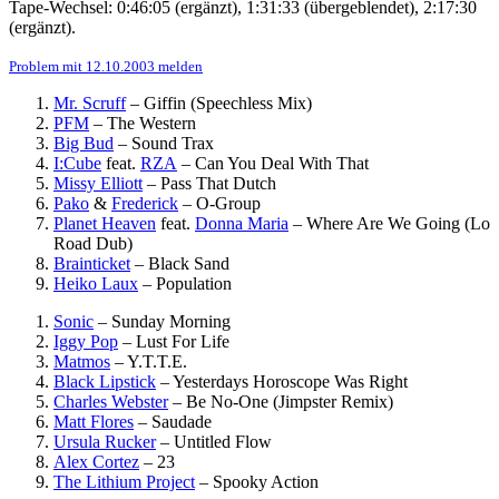
Tape-Wechsel: 0:46:05 (ergänzt), 1:31:33 (übergeblendet), 2:17:30
(ergänzt).
Problem mit 12.10.2003 melden
Mr. Scruff
–
Giffin (Speechless Mix)
PFM
–
The Western
Big Bud
–
Sound Trax
I:Cube
feat.
RZA
–
Can You Deal With That
Missy Elliott
–
Pass That Dutch
Pako
&
Frederick
–
O-Group
Planet Heaven
feat.
Donna Maria
–
Where Are We Going (Lo
Road Dub)
Brainticket
–
Black Sand
Heiko Laux
–
Population
Sonic
–
Sunday Morning
Iggy Pop
–
Lust For Life
Matmos
–
Y.T.T.E.
Black Lipstick
–
Yesterdays Horoscope Was Right
Charles Webster
–
Be No-One (Jimpster Remix)
Matt Flores
–
Saudade
Ursula Rucker
–
Untitled Flow
Alex Cortez
–
23
The Lithium Project
–
Spooky Action