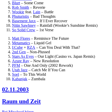
Blurt
–
Some Come
Rob Smith
–
Reverie
Wookie
feat.
Lain
–
Battle
Phuturistix
–
Bad Thoughts
Basement Jaxx
–
If I Ever Recover
Nitin Sawhney
–
Rainfall (Wookie’s Sunshine Remix)
So Solid Crew
–
1st Verse
Matt Flores
–
Reminisce The Future
Metamatics
–
Liquid Gel
I:Cube
+
RZA
–
Can You Deal With That?
2nd Gen
–
Non-Plussed
Stars As Eyes
–
Our Light (Casino vs. Japan Remix)
Azure Ray
–
New Resolution
PFM
–
One And Only (2002 Rework)
Utah Jazz
–
Catch Me If You Can
Soel
–
To This World
Kabanjak
–
Zumbala
02.11.2003
Raum und Zeit
Bei Mixcloud hören