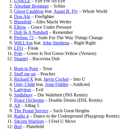
UNKLE
–
Eye For An Eye
Absolute Beginner
–
Schiss
Ghost Cauldron
feat.
Apani B. Fly
–
Whole World
Don Abi
–
Firefighter
Blumfeld
–
Alles Macht Weiter
Elbow
–
Grace Under Pressure
Dub In A Nutshell
–
Remember
Prefuse 73
–
Suite For The Way Things Change
Will.I.Am
feat.
John Stephens
–
Right Right
LFO
–
Freak
Pole
–
Green Is Not Green-Yellow (Version)
Shantel
–
Bucovina Dub
Born to Porn
–
Trost
Stuff me up
–
Peaches
Richard X
feat.
Jarvis Cocker
–
Into U
Only Child
feat.
Amp Fiddler
–
Addicted
Ladytron
–
Evil
Spillsbury
–
Die Wahrheit (JNS Remix)
Peace Orchestra
–
Double Drums (DSL Remix)
All
–
Alltag 5
The Postal Service
–
Such Great Heights
Radio 4
–
Dance to the Underground (Playgroup Remix)
Sitcom Warriors
–
I Feel U Move
Bed
–
Plainfield