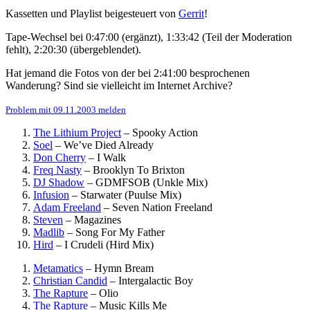
Kassetten und Playlist beigesteuert von
Gerrit
!
Tape-Wechsel bei 0:47:00 (ergänzt), 1:33:42 (Teil der Moderation
fehlt), 2:20:30 (übergeblendet).
Hat jemand die Fotos von der bei 2:41:00 besprochenen
Wanderung? Sind sie vielleicht im Internet Archive?
Problem mit 09.11.2003 melden
The Lithium Project
–
Spooky Action
Soel
–
We’ve Died Already
Don Cherry
–
I Walk
Freq Nasty
–
Brooklyn To Brixton
DJ Shadow
–
GDMFSOB (Unkle Mix)
Infusion
–
Starwater (Puulse Mix)
Adam Freeland
–
Seven Nation Freeland
Steven
–
Magazines
Madlib
–
Song For My Father
Hird
–
I Crudeli (Hird Mix)
Metamatics
–
Hymn Bream
Christian Candid
–
Intergalactic Boy
The Rapture
–
Olio
The Rapture
–
Music Kills Me