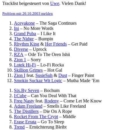
Tracklist beigesteuert von
Uwe
. Vielen Dank!
Problem mit 26.10.2003 melden
Aceyakone
–
The Saga Continues
Ini
–
No More Words
Grand Puba
–
I Like It
The Nidge
–
Bumpin
Rhythm King
&
Her Friends
–
Get Paid
Diverse
–
Uprock
RZA
–
Ode To The Oren Ishii
Zion 1
–
Sorry
Lotek Hi-Fi
–
Lo-Fi Rocka
Skillion Grimes
–
Hot Gal
Zion I
feat.
SusieSuh
&
Dust
–
Finger Paint
Smokin Suckaz Wit Logic
–
Mutha Made ’Em
Six.By Seven
–
Bochum
I:Cube
–
Can You Deal With That
Freq Nasty
feat.
Rodeny
–
Come Let Me Know
Adam Freeland
–
Smells Like Freeland
The Distillers
–
Die On A Rope
Rocket From The Crypt
–
Middle
Erase Errata
–
Go To Sleep
Trend
–
Ernüchterung Bleibt