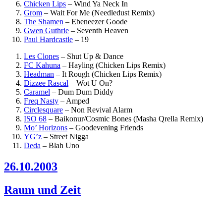
Chicken Lips
–
Wind Ya Neck In
Grom
–
Wait For Me (Needledust Remix)
The Shamen
–
Ebeneezer Goode
Gwen Guthrie
–
Seventh Heaven
Paul Hardcastle
–
19
Les Clones
–
Shut Up & Dance
FC Kahuna
–
Hayling (Chicken Lips Remix)
Headman
–
It Rough (Chicken Lips Remix)
Dizzee Rascal
–
Wot U On?
Caramel
–
Dum Dum Diddy
Freq Nasty
–
Amped
Circlesquare
–
Non Revival Alarm
ISO 68
–
Baikonur/Cosmic Bones (Masha Qrella Remix)
Mo’ Horizons
–
Goodevening Friends
YG’z
–
Street Nigga
Deda
–
Blah Uno
26.10.2003
Raum und Zeit