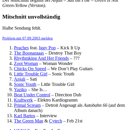
Der Mitschnitt beginnt bei
Anjali – Sati
bis
Pole – Green Is Not
Green-Yellow (Version)
.
Mitschnitt unvollständig
Halbe Sendung fehlt.
Problem mit 07.09.2003 melden
Peaches
feat.
Iggy Pop
–
Kick It Up
The Boonaraaas
–
Destroy That Boy
Rhythmking And Her Friends
–
???
Zoot Woman
–
Woman Wonder
Chicks On Speed
–
We Don’t Play Guitars
Little Trouble Girl
–
Sonic Youth
Anjali
–
Sati
Sonic Youth
–
Little Trouble Girl
Yaziko
–
She Is…
Beat Under Control
–
Direction Dub
Kraftwerk
–
Elektro Kardiogramm
Primal Scream
–
Detroit
Angesagt als
Autobahn 66
(auf dem
Album danach)
Karl Bartos
–
Interview
The Green Man
&
Cytech
–
Feb 21st