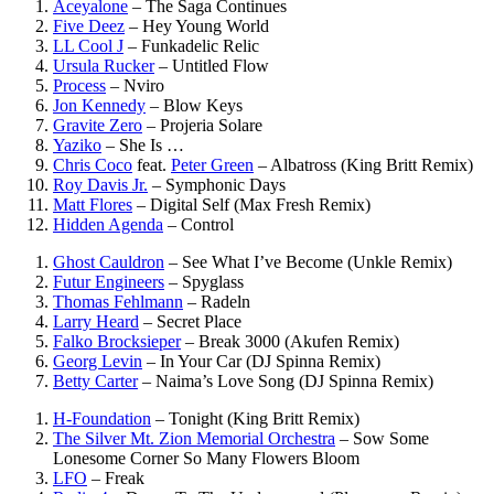
Aceyalone
–
The Saga Continues
Five Deez
–
Hey Young World
LL Cool J
–
Funkadelic Relic
Ursula Rucker
–
Untitled Flow
Process
–
Nviro
Jon Kennedy
–
Blow Keys
Gravite Zero
–
Projeria Solare
Yaziko
–
She Is …
Chris Coco
feat.
Peter Green
–
Albatross (King Britt Remix)
Roy Davis Jr.
–
Symphonic Days
Matt Flores
–
Digital Self (Max Fresh Remix)
Hidden Agenda
–
Control
Ghost Cauldron
–
See What I’ve Become (Unkle Remix)
Futur Engineers
–
Spyglass
Thomas Fehlmann
–
Radeln
Larry Heard
–
Secret Place
Falko Brocksieper
–
Break 3000 (Akufen Remix)
Georg Levin
–
In Your Car (DJ Spinna Remix)
Betty Carter
–
Naima’s Love Song (DJ Spinna Remix)
H-Foundation
–
Tonight (King Britt Remix)
The Silver Mt. Zion Memorial Orchestra
–
Sow Some
Lonesome Corner So Many Flowers Bloom
LFO
–
Freak