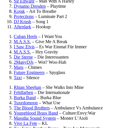
Sir Edward
–
Man With A Harley
Dynamo Dresden
–
Playtime
Kojak
–
Art To Breathe
Projections
–
Luminate Part 2
DJ Krush
–
Song 1
Afterdark
–
Hookup
Cuban Heels
–
I Want You
M.A.S.S.
–
Give Me A Break
I Saw Elvis
–
Es War Einmal Für Immer
M.A.S.S.
–
Hey Gravity
Die Sterne
–
Die Interessanten
2ManyDJs
–
Wot? Woo-Hah
Maru
–
Chimes
Future Engineers
–
Spyglass
Taxi
–
Silence
Rhian Sheehan
–
She Walks Into Mine
Fehlfarben
–
Die Internationale
Burka Band
–
Burka Blue
Tuxedomoon
–
What Use
The Blood Brothers
–
Ambulance Vs Ambulance
Youngblood Brass Band
–
Culture:Envy:War
Massilia Sound System
–
Monter L’Aioli
Vive La Fete
–
KL