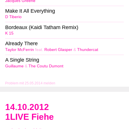
Jacques Greene
Make It All Everything
D Tiberio
Bordeaux (Kaidi Tatham Remix)
K 15
Already There
Taylor McFerrin
feat.
Robert Glasper
&
Thundercat
A Single String
Guillaume
&
The Coutu Dumont
Problem mit 25.05.2014 melden
14.10.2012
1LIVE Fiehe