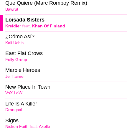
Que Quiere (Marc Romboy Remix)
Bawrut
Loisada Sisters
Kreidler
feat.
Khan Of Finland
¿Cómo Así?
Kali Uchis
East Flat Crows
Folly Group
Marble Heroes
Je T’aime
New Place In Town
VoX LoW
Life Is A Killer
Drangsal
Signs
Nickon Faith
feat.
Axelle