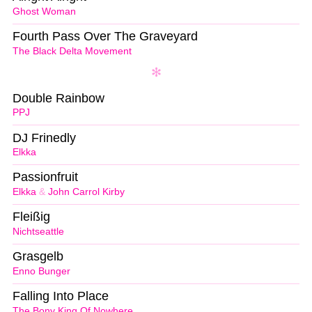
Ghost Woman
Fourth Pass Over The Graveyard
The Black Delta Movement
Double Rainbow
PPJ
DJ Frinedly
Elkka
Passionfruit
Elkka
&
John Carrol Kirby
Fleißig
Nichtseattle
Grasgelb
Enno Bunger
Falling Into Place
The Bony King Of Nowhere