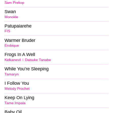
Sam Prekop
Swan
Monokle
Patupaiarehe
FIS
Warmer Bruder
Erobique
Frogs In A Well
Kidkanevil
&
Daisuke Tanabe
While You’re Sleeping
Tamaryn
I Follow You
Melody Prochet
Keep On Lying
Tame Impala
Baby Oil