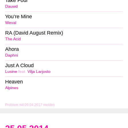
Take Four
Dauwd
You’re Mine
Weval
RA (David August Remix)
The Acid
Ahora
Daphni
Just A Cloud
Lusine
feat.
Vilja Larjosto
Heaven
Alpines
Problem mit 09.04.2017 melden