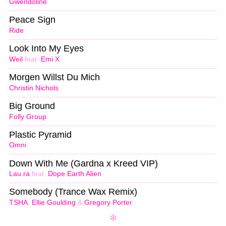
Gwendoline
Peace Sign
Ride
Look Into My Eyes
Weil
feat.
Emi X
Morgen Willst Du Mich
Christin Nichols
Big Ground
Folly Group
Plastic Pyramid
Omni
Down With Me (Gardna x Kreed VIP)
Lau.ra
feat.
Dope Earth Alien
Somebody (Trance Wax Remix)
TSHA
,
Ellie Goulding
&
Gregory Porter