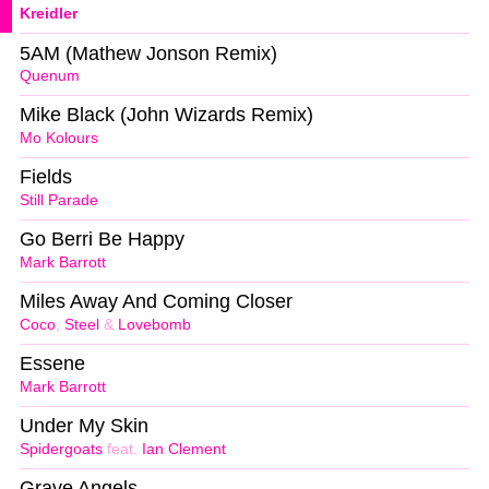
Kreidler
5AM (Mathew Jonson Remix)
Quenum
Mike Black (John Wizards Remix)
Mo Kolours
Fields
Still Parade
Go Berri Be Happy
Mark Barrott
Miles Away And Coming Closer
Coco
,
Steel
&
Lovebomb
Essene
Mark Barrott
Under My Skin
Spidergoats
feat.
Ian Clement
Grave Angels