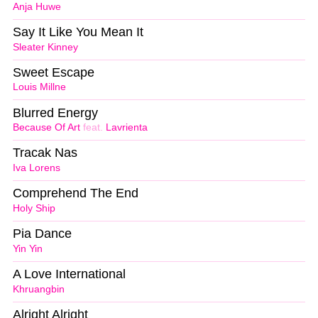
Anja Huwe
Say It Like You Mean It
Sleater Kinney
Sweet Escape
Louis Millne
Blurred Energy
Because Of Art
feat.
Lavrienta
Tracak Nas
Iva Lorens
Comprehend The End
Holy Ship
Pia Dance
Yin Yin
A Love International
Khruangbin
Alright Alright