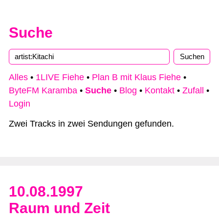
Suche
Type 2 or more characters for results.
Alles
•
1LIVE Fiehe
•
Plan B mit Klaus Fiehe
•
ByteFM Karamba
•
Suche
•
Blog
•
Kontakt
•
Zufall
•
Login
Zwei Tracks in zwei Sendungen gefunden.
10.08.1997
Raum und Zeit