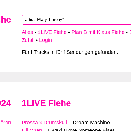
che
Alles
•
1LIVE Fiehe
•
Plan B mit Klaus Fiehe
•
Zufall
•
Login
Fünf Tracks in fünf Sendungen gefunden.
024
1LIVE Fiehe
hören
Pressa
x
Drumskull
–
Dream Machine
Lili Chan
–
Uwaki (Love Someone Else)