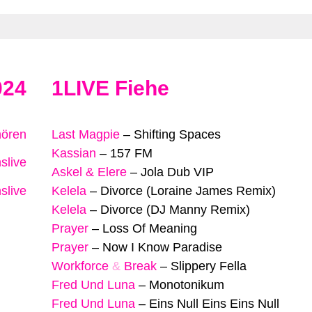
024
1LIVE Fiehe
hören
Last Magpie
–
Shifting Spaces
Kassian
–
157 FM
slive
Askel & Elere
–
Jola Dub VIP
slive
Kelela
–
Divorce (Loraine James Remix)
Kelela
–
Divorce (DJ Manny Remix)
Prayer
–
Loss Of Meaning
Prayer
–
Now I Know Paradise
Workforce
&
Break
–
Slippery Fella
Fred Und Luna
–
Monotonikum
Fred Und Luna
–
Eins Null Eins Eins Null