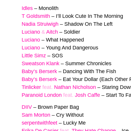
Idles
–
Monolith
T Goldsmith
–
I’ll Look Cute In The Morning
Nadia Struiwigh
–
Shadow On The Left
Luciano
&
Aitch
–
Soldier
Luciano
–
What Happened
Luciano
–
Young And Dangerous
Little Simz
–
SOS
Sweatson Klank
–
Summer Chronicles
Baby’s Berserk
–
Dancing With The Fish
Baby’s Berserk
–
Eat Your Dollar (Each Other
Tinlicker
feat.
Nathan NIcholson
–
Staring Dow
Paranoid London
feat.
Josh Caffe
–
Start To F
DIIV
–
Brown Paper Bag
Sam Morton
–
Cry Without
serpentwithfeet
–
Lucky Me
Erika De Casier
feat.
They Hate Change
–
Ice