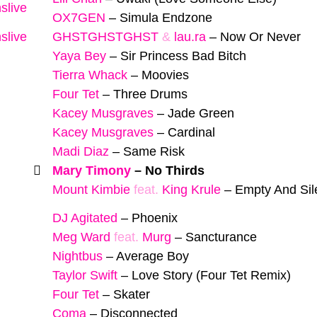
slive
OX7GEN
–
Simula Endzone
slive
GHSTGHSTGHST
&
lau.ra
–
Now Or Never
Yaya Bey
–
Sir Princess Bad Bitch
Tierra Whack
–
Moovies
Four Tet
–
Three Drums
Kacey Musgraves
–
Jade Green
Kacey Musgraves
–
Cardinal
Madi Diaz
–
Same Risk
Mary Timony
–
No Thirds
Mount Kimbie
feat.
King Krule
–
Empty And Sil
DJ Agitated
–
Phoenix
Meg Ward
feat.
Murg
–
Sancturance
Nightbus
–
Average Boy
Taylor Swift
–
Love Story (Four Tet Remix)
Four Tet
–
Skater
Coma
–
Disconnected