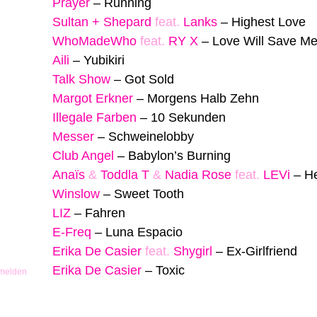
Prayer
–
Running
Sultan + Shepard
feat.
Lanks
–
Highest Love
WhoMadeWho
feat.
RY X
–
Love Will Save M
Aili
–
Yubikiri
Talk Show
–
Got Sold
Margot Erkner
–
Morgens Halb Zehn
Illegale Farben
–
10 Sekunden
Messer
–
Schweinelobby
Club Angel
–
Babylon’s Burning
Anaïs
&
Toddla T
&
Nadia Rose
feat.
LEVi
–
H
Winslow
–
Sweet Tooth
LIZ
–
Fahren
E-Freq
–
Luna Espacio
Erika De Casier
feat.
Shygirl
–
Ex-Girlfriend
Erika De Casier
–
Toxic
 melden