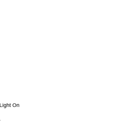
Light On
w