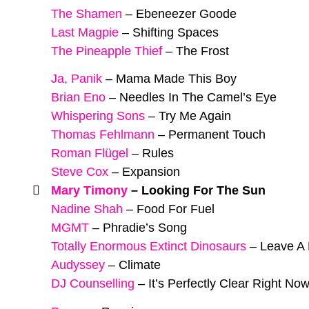
The Shamen
–
Ebeneezer Goode
Last Magpie
–
Shifting Spaces
The Pineapple Thief
–
The Frost
Ja, Panik
–
Mama Made This Boy
Brian Eno
–
Needles In The Camel’s Eye
Whispering Sons
–
Try Me Again
Thomas Fehlmann
–
Permanent Touch
Roman Flügel
–
Rules
Steve Cox
–
Expansion
Mary Timony
–
Looking For The Sun
Nadine Shah
–
Food For Fuel
MGMT
–
Phradie’s Song
Totally Enormous Extinct Dinosaurs
–
Leave A 
Audyssey
–
Climate
DJ Counselling
–
It’s Perfectly Clear Right No