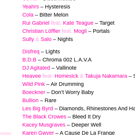
Yeahrs
–
Hysteresis
Cola
–
Bitter Melon
Rui Gabriel
feat.
Kate Teague
–
Target
Christian Löffler
feat.
Mogli
–
Portals
Sully
&
Salo
–
Nights
Disfreq
–
Lights
B.D.B
–
Chroma 002 L.A.V.A
DJ Agitated
–
Vallinote
Heavee
feat.
Homesick
&
Takuja Nakamara
–
Wild Pink
–
Air Drumming
Boeckner
–
Don’t Worry Baby
Bullion
–
Rare
Les Big Byrd
–
Diamonds, Rhinestones And Ha
The Black Crowes
–
Bleed It Dry
Kacey Musgraves
–
Deeper Well
Karen Gwyer
–
A Cause De La Frange
 melden