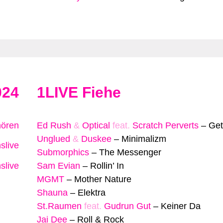
024
1LIVE Fiehe
hören
Ed Rush
&
Optical
feat.
Scratch Perverts
–
Get 
Unglued
&
Duskee
–
Minimalizm
slive
Submorphics
–
The Messenger
slive
Sam Evian
–
Rollin’ In
MGMT
–
Mother Nature
Shauna
–
Elektra
St.Raumen
feat.
Gudrun Gut
–
Keiner Da
Jai Dee
–
Roll & Rock