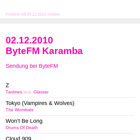
Problem mit 09.12.2010 melden
02.12.2010
ByteFM Karamba
Sendung bei ByteFM
Z
Tanlines
feat.
Glasser
Tokyo (Vampires & Wolves)
The Wombats
Won’t Be Long
Drums Of Death
Cloud 909