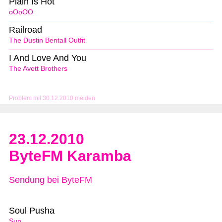
Plain Is Hot
oOoOO
Railroad
The Dustin Bentall Outfit
I And Love And You
The Avett Brothers
Problem mit 30.12.2010 melden
23.12.2010
ByteFM Karamba
Sendung bei ByteFM
Soul Pusha
Sun