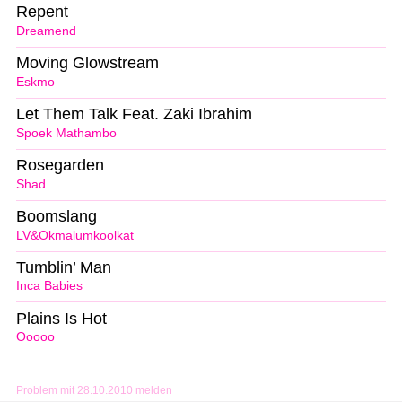
Repent
Dreamend
Moving Glowstream
Eskmo
Let Them Talk Feat. Zaki Ibrahim
Spoek Mathambo
Rosegarden
Shad
Boomslang
LV&Okmalumkoolkat
Tumblin’ Man
Inca Babies
Plains Is Hot
Ooooo
Problem mit 28.10.2010 melden