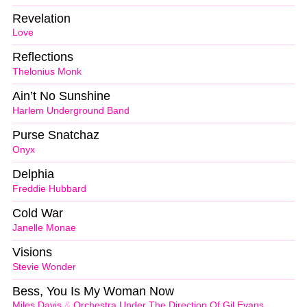
Revelation
Love
Reflections
Thelonius Monk
Ain’t No Sunshine
Harlem Underground Band
Purse Snatchaz
Onyx
Delphia
Freddie Hubbard
Cold War
Janelle Monae
Visions
Stevie Wonder
Bess, You Is My Woman Now
Miles Davis
&
Orchestra Under The Direction Of Gil Evans