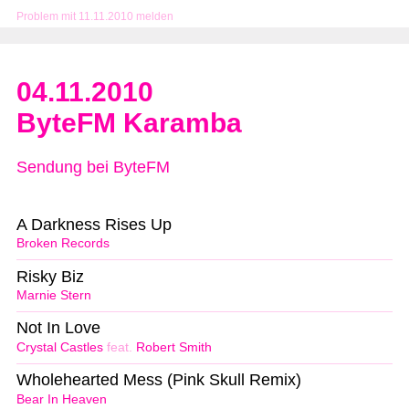
Problem mit 11.11.2010 melden
04.11.2010
ByteFM Karamba
Sendung bei ByteFM
A Darkness Rises Up
Broken Records
Risky Biz
Marnie Stern
Not In Love
Crystal Castles
feat.
Robert Smith
Wholehearted Mess (Pink Skull Remix)
Bear In Heaven