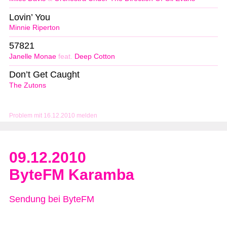
Lovin’ You
Minnie Riperton
57821
Janelle Monae
feat.
Deep Cotton
Don’t Get Caught
The Zutons
Problem mit 16.12.2010 melden
09.12.2010
ByteFM Karamba
Sendung bei ByteFM