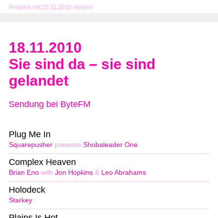
Problem mit 25.11.2010 melden
18.11.2010
Sie sind da – sie sind
gelandet
Sendung bei ByteFM
Plug Me In
Squarepusher
presents
Shobaleader One
Complex Heaven
Brian Eno
with
Jon Hopkins
&
Leo Abrahams
Holodeck
Starkey
Plains Is Hot