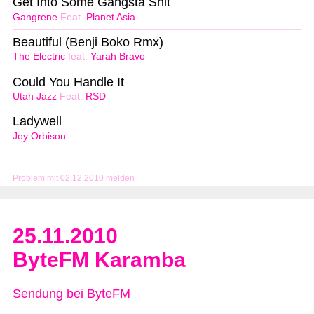
Get Into Some Gangsta Shit
Gangrene
Feat.
Planet Asia
Beautiful (Benji Boko Rmx)
The Electric
feat.
Yarah Bravo
Could You Handle It
Utah Jazz
Feat.
RSD
Ladywell
Joy Orbison
Problem mit 02.12.2010 melden
25.11.2010
ByteFM Karamba
Sendung bei ByteFM