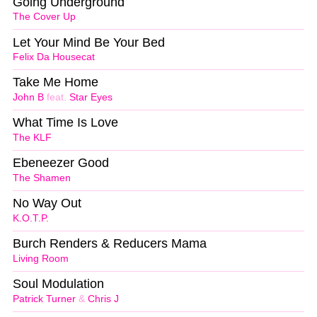
Going Underground
The Cover Up
Let Your Mind Be Your Bed
Felix Da Housecat
Take Me Home
John B
feat.
Star Eyes
What Time Is Love
The KLF
Ebeneezer Good
The Shamen
No Way Out
K.O.T.P.
Burch Renders & Reducers Mama
Living Room
Soul Modulation
Patrick Turner
&
Chris J