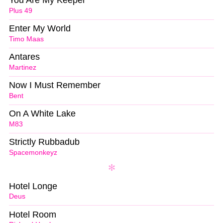
You Are My Keeper
Plus 49
Enter My World
Timo Maas
Antares
Martinez
Now I Must Remember
Bent
On A White Lake
M83
Strictly Rubbadub
Spacemonkeyz
Hotel Longe
Deus
Hotel Room