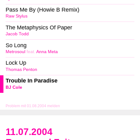
Pass Me By (Howie B Remix)
Raw Stylus
The Metaphysics Of Paper
Jacob Todd
So Long
Metrosoul
feat.
Anna Meta
Lock Up
Thomas Penton
Trouble In Paradise
BJ Cole
Problem mit 01.08.2004 melden
11.07.2004