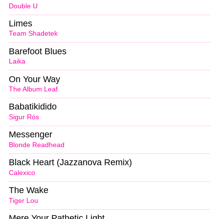
Double U
Limes
Team Shadetek
Barefoot Blues
Laika
On Your Way
The Album Leaf
Babatikidido
Sigur Rós
Messenger
Blonde Readhead
Black Heart (Jazzanova Remix)
Calexico
The Wake
Tiger Lou
Mere Your Pathetic Light