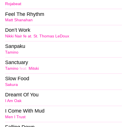
Rojabeat
Feel The Rhythm
Matt Shanahan
Don’t Work
Nikki Nair fe at. St. Thomas LeDoux
Sanpaku
Tamino
Sanctuary
Tamino
feat.
Mitski
Slow Food
Sakura
Dreamt Of You
I Am Oak
I Come With Mud
Men I Trust
Falling Down