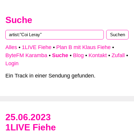
Suche
Type 2 or more characters for results.
Alles
•
1LIVE Fiehe
•
Plan B mit Klaus Fiehe
•
ByteFM Karamba
•
Suche
•
Blog
•
Kontakt
•
Zufall
•
Login
Ein Track in einer Sendung gefunden.
25.06.2023
1LIVE Fiehe