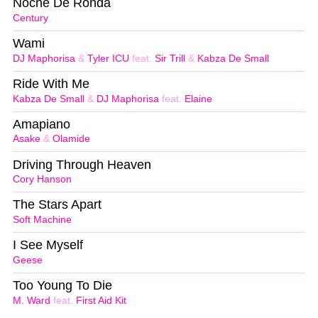
Noche De Ronda
Century
Wami
DJ Maphorisa
&
Tyler ICU
feat.
Sir Trill
&
Kabza De Small
Ride With Me
Kabza De Small
&
DJ Maphorisa
feat.
Elaine
Amapiano
Asake
&
Olamide
Driving Through Heaven
Cory Hanson
The Stars Apart
Soft Machine
I See Myself
Geese
Too Young To Die
M. Ward
feat.
First Aid Kit