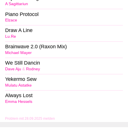
A Sagittariun
Piano Protocol
Elzace
Draw A Line
Lu.Re
Brainwave 2.0 (Raxon Mix)
Michael Mayer
We Still Dancin
Dave Aju
&
Rodney
Yekermo Sew
Mulatu Astatke
Always Lost
Emma Hessels
Problem mit 28.09.2025 melden