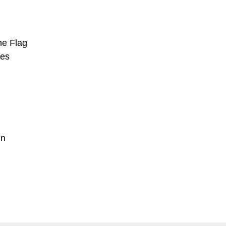
he Flag
ves
in