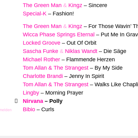
The Green Man
&
Kingz
–
Sincere
Special-K
–
Fashion!
The Green Man
&
Kingz
–
For Those Wavin’ T
Wicca Phase Springs Eternal
–
Put Me In Gra
Locked Groove
–
Out Of Orbit
Sascha Funke
&
Niklas Wandt
–
Die Säge
Michael Rother
–
Flammende Herzen
Tom Allan & The Strangest
–
By My Side
Charlotte Brandi
–
Jenny In Spirit
Tom Allan & The Strangest
–
Walks Like Chapl
Lingby
–
Morning Prayer
Nirvana
–
Polly
Bibio
–
Curls
 melden