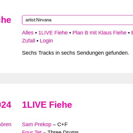
che
Alles
•
1LIVE Fiehe
•
Plan B mit Klaus Fiehe
•
Zufall
•
Login
Sechs Tracks in sechs Sendungen gefunden.
024
1LIVE Fiehe
hören
Sam Prekop
–
C+F
Four Tet
–
Three Drums