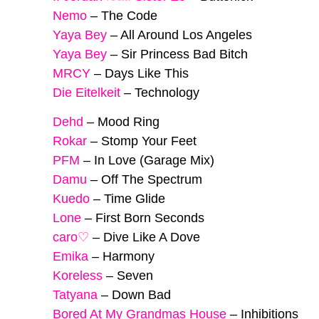
Nemo
–
The Code
Yaya Bey
–
All Around Los Angeles
Yaya Bey
–
Sir Princess Bad Bitch
MRCY
–
Days Like This
Die Eitelkeit
–
Technology
Dehd
–
Mood Ring
Rokar
–
Stomp Your Feet
PFM
–
In Love (Garage Mix)
Damu
–
Off The Spectrum
Kuedo
–
Time Glide
Lone
–
First Born Seconds
caro♡
–
Dive Like A Dove
Emika
–
Harmony
Koreless
–
Seven
Tatyana
–
Down Bad
Bored At My Grandmas House
–
Inhibitions