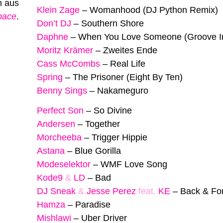
n aus
Klein Zage
–
Womanhood (DJ Python Remix)
pace
.
Don’t DJ
–
Southern Shore
Daphne
–
When You Love Someone (Groove In
Moritz Krämer
–
Zweites Ende
Cass McCombs
–
Real Life
Spring
–
The Prisoner (Eight By Ten)
Benny Sings
–
Nakameguro
Perfect Son
–
So Divine
Andersen
–
Together
Morcheeba
–
Trigger Hippie
Astana
–
Blue Gorilla
Modeselektor
–
WMF Love Song
Kode9
&
LD
–
Bad
DJ Sneak
&
Jesse Perez
feat.
KE
–
Back & For
Hamza
–
Paradise
Mishlawi
–
Uber Driver