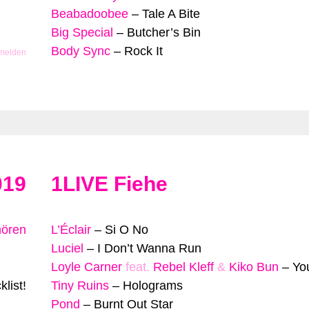
Beabadoobee
–
Tale A Bite
Big Special
–
Butcher’s Bin
Body Sync
–
Rock It
 melden
019
1LIVE Fiehe
hören
L’Éclair
–
Si O No
Luciel
–
I Don’t Wanna Run
Loyle Carner
feat.
Rebel Kleff
&
Kiko Bun
–
Yo
list!
Tiny Ruins
–
Holograms
Pond
–
Burnt Out Star