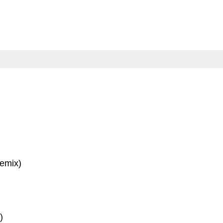
emix)
)