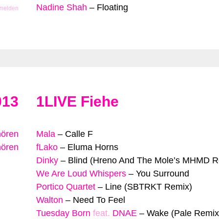
Nadine Shah
–
Floating
 melden
013
1LIVE Fiehe
hören
Mala
–
Calle F
hören
fLako
–
Eluma Horns
Dinky
–
Blind (Hreno And The Mole’s MHMD R
We Are Loud Whispers
–
You Surround
Portico Quartet
–
Line (SBTRKT Remix)
Walton
–
Need To Feel
Tuesday Born
feat.
DNAE
–
Wake (Pale Remix