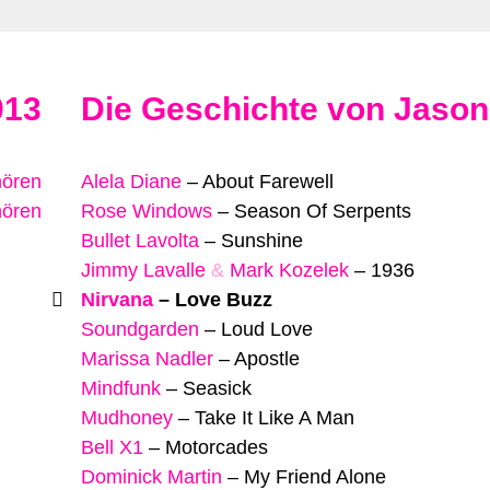
013
Die Geschichte von Jaso
hören
Alela Diane
–
About Farewell
hören
Rose Windows
–
Season Of Serpents
Bullet Lavolta
–
Sunshine
Jimmy Lavalle
&
Mark Kozelek
–
1936
Nirvana
–
Love Buzz
Soundgarden
–
Loud Love
Marissa Nadler
–
Apostle
Mindfunk
–
Seasick
Mudhoney
–
Take It Like A Man
Bell X1
–
Motorcades
Dominick Martin
–
My Friend Alone