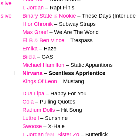
slive
I. Jordan
–
Rapt Finis
slive
Binary State
&
Nookie
–
These Days (Interlude
Hior Chronik
–
Subway Straps
Max Graef
–
We Are The World
El-B
&
Ben Vince
–
Trespass
Emika
–
Haze
Biicla
–
GAS
Michael Hamilton
–
Static Apparitions
Nirvana
–
Scentless Apprientice
Kings Of Leon
–
Mustang
Dua Lipa
–
Happy For You
Cola
–
Pulling Quotes
Radium Dolls
–
Hit Song
Luttrell
–
Sunshine
Swoose
–
X-Hale
I. Jordan
feat.
Sister Zo
–
Butterlick