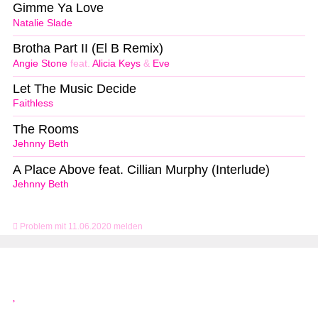
Gimme Ya Love
Natalie Slade
Brotha Part II (El B Remix)
Angie Stone
feat.
Alicia Keys
&
Eve
Let The Music Decide
Faithless
The Rooms
Jehnny Beth
A Place Above feat. Cillian Murphy (Interlude)
Jehnny Beth
Problem mit 11.06.2020 melden