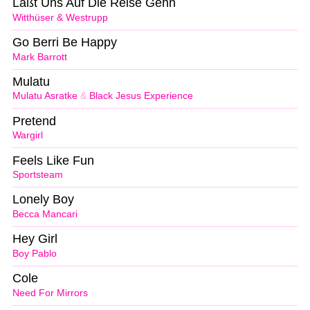
Laßt Uns Auf Die Reise Gehn
Witthüser & Westrupp
Go Berri Be Happy
Mark Barrott
Mulatu
Mulatu Asratke
&
Black Jesus Experience
Pretend
Wargirl
Feels Like Fun
Sportsteam
Lonely Boy
Becca Mancari
Hey Girl
Boy Pablo
Cole
Need For Mirrors