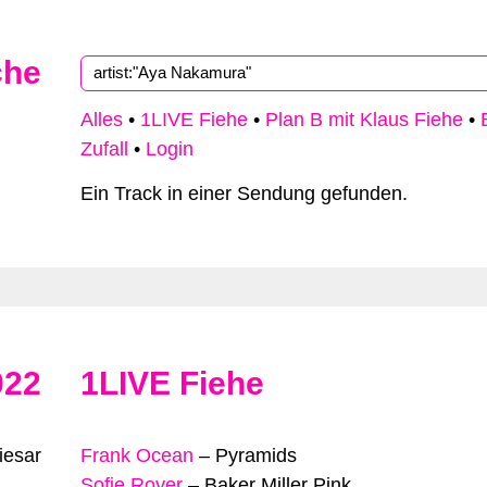
che
Type 2 or more characters for results.
Alles
•
1LIVE Fiehe
•
Plan B mit Klaus Fiehe
•
Zufall
•
Login
Ein Track in einer Sendung gefunden.
022
1LIVE Fiehe
iesar
Frank Ocean
–
Pyramids
Sofie Royer
–
Baker Miller Pink