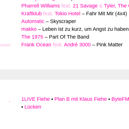
Pharrell Williams
feat.
21 Savage
&
Tyler, The
Kraftklub
feat.
Tokio Hotel
–
Fahr Mit Mir (4x4)
Automatic
–
Skyscraper
makko
–
Leben ist zu kurz, um Angst zu haben
The 1975
–
Part Of The Band
Frank Ocean
feat.
André 3000
–
Pink Matter
 melden
1LIVE Fiehe
•
Plan B mit Klaus Fiehe
•
ByteFM
•
Lücken