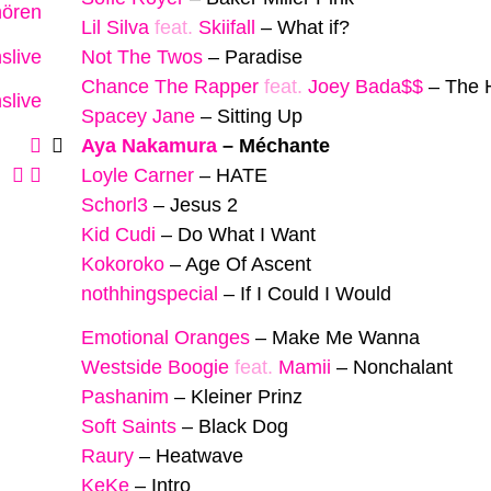
hören
Lil Silva
feat.
Skiifall
–
What if?
slive
Not The Twos
–
Paradise
Chance The Rapper
feat.
Joey Bada$$
–
The 
slive
Spacey Jane
–
Sitting Up
Aya Nakamura
–
Méchante
Loyle Carner
–
HATE
Schorl3
–
Jesus 2
Kid Cudi
–
Do What I Want
Kokoroko
–
Age Of Ascent
nothhingspecial
–
If I Could I Would
Emotional Oranges
–
Make Me Wanna
Westside Boogie
feat.
Mamii
–
Nonchalant
Pashanim
–
Kleiner Prinz
Soft Saints
–
Black Dog
Raury
–
Heatwave
KeKe
–
Intro