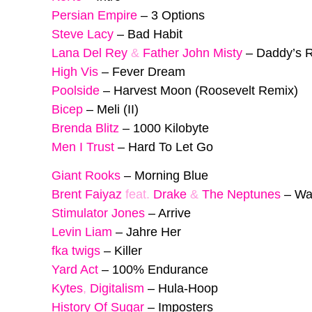
Persian Empire
–
3 Options
Steve Lacy
–
Bad Habit
Lana Del Rey
&
Father John Misty
–
Daddy’s 
High Vis
–
Fever Dream
Poolside
–
Harvest Moon (Roosevelt Remix)
Bicep
–
Meli (II)
Brenda Blitz
–
1000 Kilobyte
Men I Trust
–
Hard To Let Go
Giant Rooks
–
Morning Blue
Brent Faiyaz
feat.
Drake
&
The Neptunes
–
Wa
Stimulator Jones
–
Arrive
Levin Liam
–
Jahre Her
fka twigs
–
Killer
Yard Act
–
100% Endurance
Kytes
,
Digitalism
–
Hula-Hoop
History Of Sugar
–
Imposters