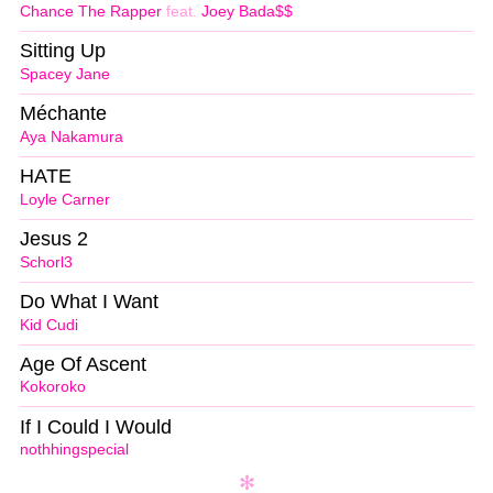
Chance The Rapper
feat.
Joey Bada$$
Sitting Up
Spacey Jane
Méchante
Aya Nakamura
HATE
Loyle Carner
Jesus 2
Schorl3
Do What I Want
Kid Cudi
Age Of Ascent
Kokoroko
If I Could I Would
nothhingspecial