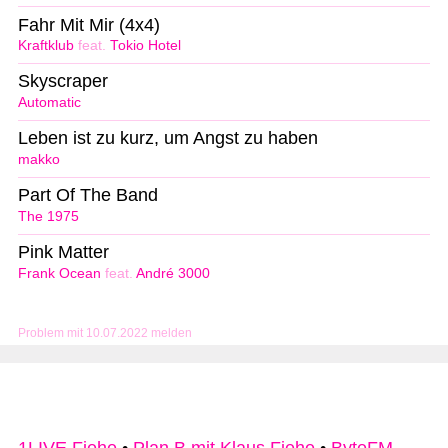
Fahr Mit Mir (4x4)
Kraftklub
feat.
Tokio Hotel
Skyscraper
Automatic
Leben ist zu kurz, um Angst zu haben
makko
Part Of The Band
The 1975
Pink Matter
Frank Ocean
feat.
André 3000
Problem mit 10.07.2022 melden
1LIVE Fiehe
•
Plan B mit Klaus Fiehe
•
ByteFM