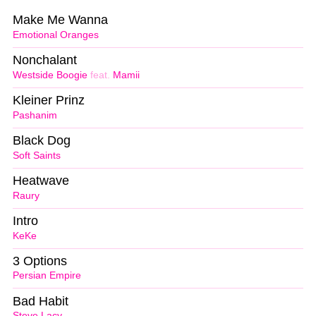
Make Me Wanna
Emotional Oranges
Nonchalant
Westside Boogie
feat.
Mamii
Kleiner Prinz
Pashanim
Black Dog
Soft Saints
Heatwave
Raury
Intro
KeKe
3 Options
Persian Empire
Bad Habit
Steve Lacy