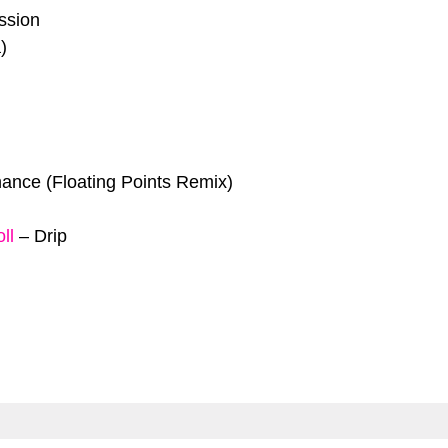
ssion
)
hance (Floating Points Remix)
ll
–
Drip