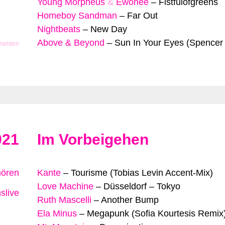
Young Morpheus
&
Ewonee
–
Fistfulofgreens
Homeboy Sandman
–
Far Out
Nightbeats
–
New Day
Above & Beyond
–
Sun In Your Eyes (Spencer
 melden
021
Im Vorbeigehen
hören
Kante
–
Tourisme (Tobias Levin Accent-Mix)
Love Machine
–
Düsseldorf – Tokyo
slive
Ruth Mascelli
–
Another Bump
Ela Minus
–
Megapunk (Sofia Kourtesis Remix