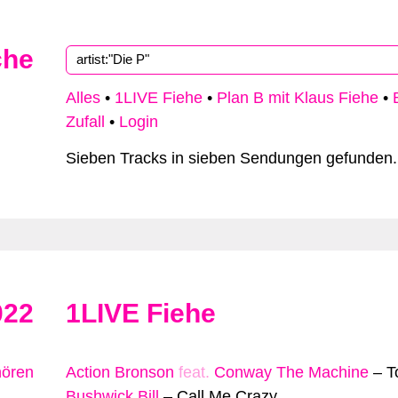
che
Alles
•
1LIVE Fiehe
•
Plan B mit Klaus Fiehe
•
Zufall
•
Login
Sieben Tracks in sieben Sendungen gefunden.
022
1LIVE Fiehe
hören
Action Bronson
feat.
Conway The Machine
–
T
Bushwick Bill
–
Call Me Crazy