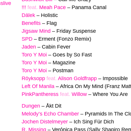
slive
!!!
feat.
Meah Pace
–
Panama Canal
Dälek
–
Holistic
Benefits
–
Flag
Jigsaw Mind
–
Friday Suspense
SPD
–
Erment (Fonzo Remix)
Jaden
–
Cabin Fever
Toro Y Moi
–
Goes by So Fast
Toro Y Moi
–
Magazine
Toro Y Moi
–
Postman
Röyksopp
feat.
Alison Goldfrapp
–
Impossible
Left Of Manila
–
Africa On My Mind (Franz Ma
PinkPantheress
feat.
Willow
–
Where You Are
Dungen
–
Åkt Dit
Melody’s Echo Chamber
–
Pyramids In The Cl
Jochen Distelmeyer
–
Ich Sing Für Dich
R. Missing
–
Verónica Pass (Sally Shapiro Rem