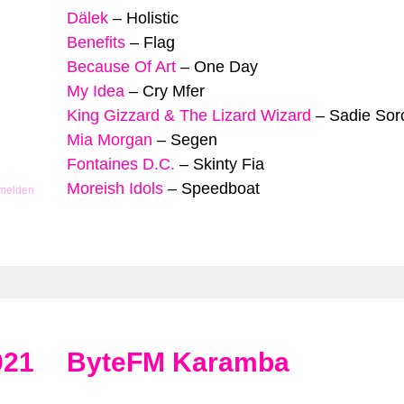
Dälek
–
Holistic
Benefits
–
Flag
Because Of Art
–
One Day
My Idea
–
Cry Mfer
King Gizzard & The Lizard Wizard
–
Sadie Sor
Mia Morgan
–
Segen
Fontaines D.C.
–
Skinty Fia
Moreish Idols
–
Speedboat
 melden
021
ByteFM Karamba