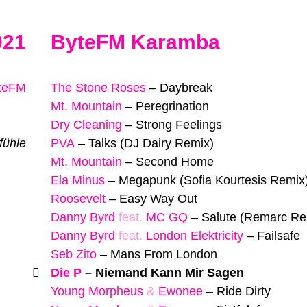
021
ByteFM Karamba
yteFM
The Stone Roses
–
Daybreak
Mt. Mountain
–
Peregrination
Dry Cleaning
–
Strong Feelings
fühle
PVA
–
Talks (DJ Dairy Remix)
Mt. Mountain
–
Second Home
Ela Minus
–
Megapunk (Sofia Kourtesis Remix
Roosevelt
–
Easy Way Out
Danny Byrd
feat.
MC GQ
–
Salute (Remarc Re
Danny Byrd
feat.
London Elektricity
–
Failsafe
Seb Zito
–
Mans From London
Die P
–
Niemand Kann Mir Sagen
Young Morpheus
&
Ewonee
–
Ride Dirty