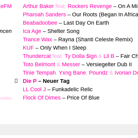
yteFM
Arthur Baker
feat.
Rockers Revenge
–
On A Mi
Pharoah Sanders
–
Our Roots (Began In Africa
Beabadoobee
–
Last Day On Earth
ancen
Ica Age
–
Shelter Song
Trance Wax
–
Rayna (Shanti Celeste Remix)
KUF
–
Only When I Sleep
Thundercat
feat.
Ty Dolla $ign
&
Lil B
–
Fair C
Toto Belmont
&
Messer
–
Versiegelter Dub II
Tinie Tempah
,
Yxng Bane
,
Poundz
&
Ivorian Do
Die P
–
Neuer Tag
LL Cool J
–
Funkadelic Relic
Flock Of Dimes
–
Price Of Blue
 melden