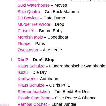
Suki Waterhouse
–
Moves
Suzi Quatro
–
Get Back Mamma
DJ Bowlcut
–
Data Dump
Murder He Wrote
–
Drop
Closet Yi
–
Bmore Baby
Moreish Idols
–
Speedboat
Fluppe
–
Paris
ZweiLaster
–
Alte Leute
Die P
–
Don’t Stop
Klaus Schulze
–
Quadrophonische Symphonie F
Isuzu
–
Die Dry
Kraftwerk
–
Autobahn
Klaus Schulze
–
Osiris Pt. 1
Sternenmädchen
–
Tim Bleibt Bei Uns
Plastic Ono Band
–
Give Peace A Chance
Rambal Cochet
–
Lunar Jungle
 melden