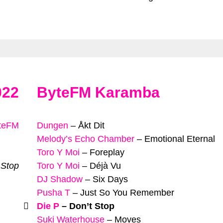
022
ByteFM Karamba
yteFM
Dungen
–
Åkt Dit
Melody’s Echo Chamber
–
Emotional Eternal
Toro Y Moi
–
Foreplay
 Stop
Toro Y Moi
–
Déjà Vu
DJ Shadow
–
Six Days
Pusha T
–
Just So You Remember
Die P
–
Don’t Stop
Suki Waterhouse
–
Moves