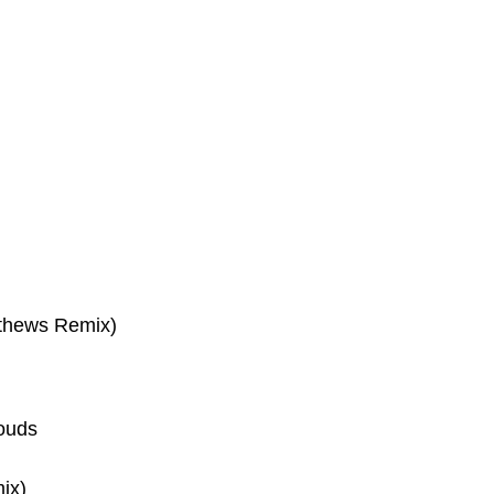
tthews Remix)
ouds
ix)