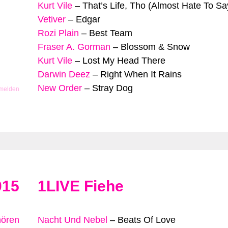
Kurt Vile
–
That’s Life, Tho (Almost Hate To Sa
Vetiver
–
Edgar
Rozi Plain
–
Best Team
Fraser A. Gorman
–
Blossom & Snow
Kurt Vile
–
Lost My Head There
Darwin Deez
–
Right When It Rains
New Order
–
Stray Dog
 melden
015
1LIVE Fiehe
hören
Nacht Und Nebel
–
Beats Of Love