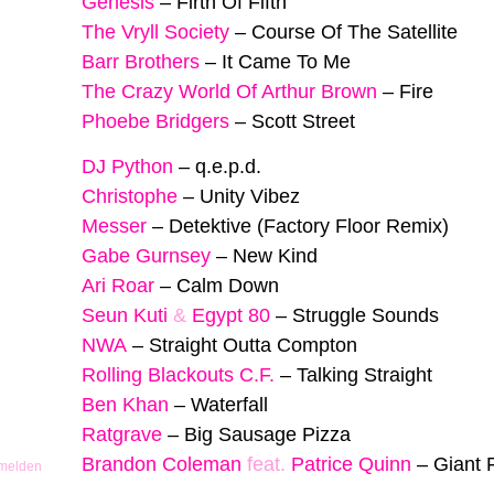
Genesis
–
Firth Of Fifth
The Vryll Society
–
Course Of The Satellite
Barr Brothers
–
It Came To Me
The Crazy World Of Arthur Brown
–
Fire
Phoebe Bridgers
–
Scott Street
DJ Python
–
q.e.p.d.
Christophe
–
Unity Vibez
Messer
–
Detektive (Factory Floor Remix)
Gabe Gurnsey
–
New Kind
Ari Roar
–
Calm Down
Seun Kuti
&
Egypt 80
–
Struggle Sounds
NWA
–
Straight Outta Compton
Rolling Blackouts C.F.
–
Talking Straight
Ben Khan
–
Waterfall
Ratgrave
–
Big Sausage Pizza
Brandon Coleman
feat.
Patrice Quinn
–
Giant 
 melden