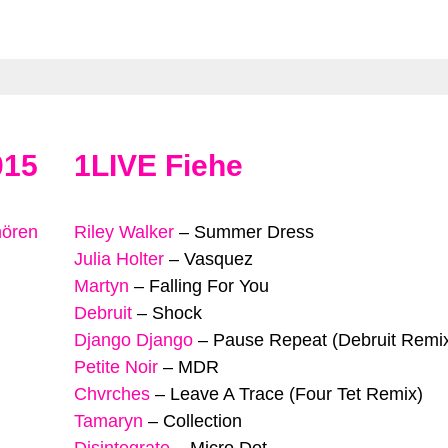
015
1LIVE Fiehe
hören
Riley Walker
–
Summer Dress
Julia Holter
–
Vasquez
Martyn
–
Falling For You
Debruit
–
Shock
Django Django
–
Pause Repeat (Debruit Remi
Petite Noir
–
MDR
Chvrches
–
Leave A Trace (Four Tet Remix)
Tamaryn
–
Collection
Disintegrate
–
Micro Dot