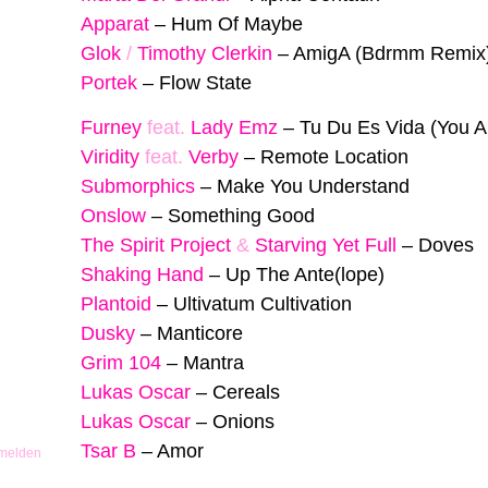
Apparat
–
Hum Of Maybe
Glok
/
Timothy Clerkin
–
AmigA (Bdrmm Remix
Portek
–
Flow State
Furney
feat.
Lady Emz
–
Tu Du Es Vida (You Ar
Viridity
feat.
Verby
–
Remote Location
Submorphics
–
Make You Understand
Onslow
–
Something Good
The Spirit Project
&
Starving Yet Full
–
Doves
Shaking Hand
–
Up The Ante(lope)
Plantoid
–
Ultivatum Cultivation
Dusky
–
Manticore
Grim 104
–
Mantra
Lukas Oscar
–
Cereals
Lukas Oscar
–
Onions
Tsar B
–
Amor
 melden