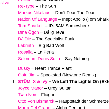
slive
Re-Type
–
The Sun
Markus Nikolaus
–
Don’t Fear The Fear
Nation Of Language
–
Inept Apollo (Tom Shark
Tom Sharkett
–
It’s 5AM Somewhere
Dina Ögon
–
Dålig Teve
DJ Die
–
The Specialist Funk
Labrinth
–
Big Bad Wolf
Rosalia
–
La Perla
Solomun
,
Denis Sulta
–
Say Nothing
Dusky
–
Heart Trance Plant
Gotu Jim
–
Spookstad (Newtone Remix)
STÜM
,
X & Ivy
–
We Left The Lights On (Ex
Joyce Manor
–
Grey Guitar
Twin Noir
–
Fliegen
Otto Von Bismarck
–
Hauptstadt der Schmerz
Marta Del Grandi
–
Alpha Centauri