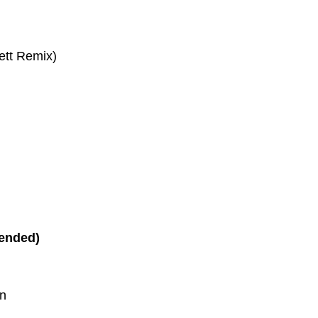
ett Remix)
tended)
en