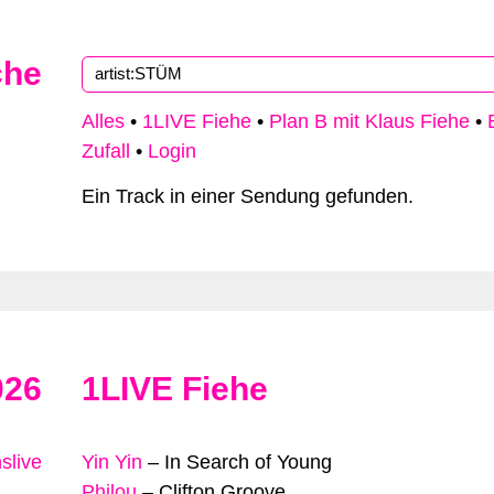
che
Alles
•
1LIVE Fiehe
•
Plan B mit Klaus Fiehe
•
Zufall
•
Login
Ein Track in einer Sendung gefunden.
026
1LIVE Fiehe
slive
Yin Yin
–
In Search of Young
Philou
–
Clifton Groove