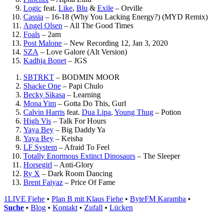
Logic
feat.
Like
,
Blu
&
Exile
–
Orville
Cassia
–
16-18 (Why You Lacking Energy?) (MYD Remix)
Angel Olsen
–
All The Good Times
Foals
–
2am
Post Malone
–
New Recording 12, Jan 3, 2020
SZA
–
Love Galore (Alt Version)
Kadhja Bonet
–
JGS
SBTRKT
–
BODMIN MOOR
Shacke One
–
Papi Chulo
Becky Sikasa
–
Learning
Mona Yim
–
Gotta Do This, Gurl
Calvin Harris
feat.
Dua Lipa
,
Young Thug
–
Potion
High Vis
–
Talk For Hours
Yaya Bey
–
Big Daddy Ya
Yaya Bey
–
Keisha
LF System
–
Afraid To Feel
Totally Enormous Extinct Dinosaurs
–
The Sleeper
Horsegirl
–
Anti-Glory
Ry X
–
Dark Room Dancing
Brent Faiyaz
–
Price Of Fame
1LIVE Fiehe
•
Plan B mit Klaus Fiehe
•
ByteFM Karamba
•
Suche
•
Blog
•
Kontakt
•
Zufall
•
Lücken