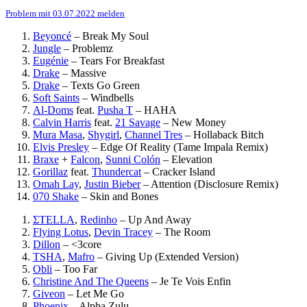
Problem mit 03.07.2022 melden
Beyoncé
–
Break My Soul
Jungle
–
Problemz
Eugénie
–
Tears For Breakfast
Drake
–
Massive
Drake
–
Texts Go Green
Soft Saints
–
Windbells
Al-Doms
feat.
Pusha T
–
HAHA
Calvin Harris
feat.
21 Savage
–
New Money
Mura Masa
,
Shygirl
,
Channel Tres
–
Hollaback Bitch
Elvis Presley
–
Edge Of Reality (Tame Impala Remix)
Braxe
+
Falcon
,
Sunni Colón
–
Elevation
Gorillaz
feat.
Thundercat
–
Cracker Island
Omah Lay
,
Justin Bieber
–
Attention (Disclosure Remix)
070 Shake
–
Skin and Bones
ΣTELLA
,
Redinho
–
Up And Away
Flying Lotus
,
Devin Tracey
–
The Room
Dillon
–
<3core
TSHA
,
Mafro
–
Giving Up (Extended Version)
Obli
–
Too Far
Christine And The Queens
–
Je Te Vois Enfin
Giveon
–
Let Me Go
Phoenix
–
Alpha Zulu