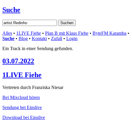
Suche
Alles
•
1LIVE Fiehe
•
Plan B mit Klaus Fiehe
•
ByteFM Karamba
•
Suche
•
Blog
•
Kontakt
•
Zufall
•
Login
Ein Track in einer Sendung gefunden.
03.07.2022
1LIVE Fiehe
Vertreten durch Franziska Niesar
Bei Mixcloud hören
Sendung bei Einslive
Download bei Einslive