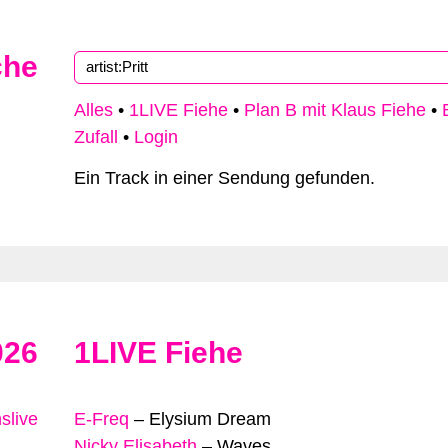
che
Alles
•
1LIVE Fiehe
•
Plan B mit Klaus Fiehe
•
Zufall
•
Login
Ein Track in einer Sendung gefunden.
026
1LIVE Fiehe
slive
E-Freq
–
Elysium Dream
Nicky Elisabeth
–
Waves