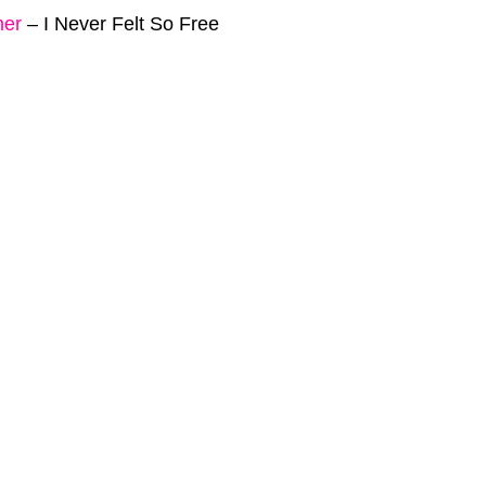
mer
–
I Never Felt So Free