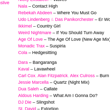
slive
Nala
–
Contact High
Rebekah Abdeen
–
Where You Must Go
Udo Lindenberg
&
Das Panikorchester
–
Er Wo
Ikkimel
–
Country Girl
Weird Nightmare
–
If You Should Turn Away
Age Of Love
–
The Age Of Love (New Age Mix
Monadic Trax
–
Suspiria
Cola
–
Hedgesitting
Dara
–
Bangaranga
Kaval
–
Lavawheel
Carl Cox
,
Alan Fitzpatrick
,
Alex Culross
–
Burn
Jessie Marcella
–
Quartz (Night Mix)
Dua Saleh
–
Callate
Aldous Harding
–
What Am I Gonna Do?
DJ Die
–
Slingshot
St. David
–
Extortion