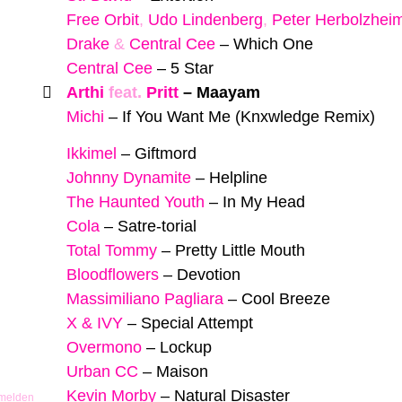
Free Orbit
,
Udo Lindenberg
,
Peter Herbolzhei
Drake
&
Central Cee
–
Which One
Central Cee
–
5 Star
Arthi
feat.
Pritt
–
Maayam
Michi
–
If You Want Me (Knxwledge Remix)
Ikkimel
–
Giftmord
Johnny Dynamite
–
Helpline
The Haunted Youth
–
In My Head
Cola
–
Satre-torial
Total Tommy
–
Pretty Little Mouth
Bloodflowers
–
Devotion
Massimiliano Pagliara
–
Cool Breeze
X & IVY
–
Special Attempt
Overmono
–
Lockup
Urban CC
–
Maison
Kevin Morby
–
Natural Disaster
 melden