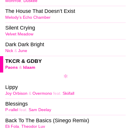
Monrroe
,
Duskee
The House That Doesn’t Exist
Melody’s Echo Chamber
Silent Crying
Velvet Meadow
Dark Dark Bright
Nick
&
June
TKCR & GDBY
Paons
&
Idaam
Lippy
Joy Orbison
&
Overmono
feat.
Skiifall
Blessings
P-rallel
feat.
Sam Deelay
Back To The Basics (Sinego Remix)
Eli Fola
,
Theodor Luv