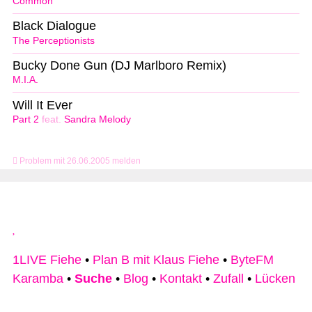
Common
Black Dialogue
The Perceptionists
Bucky Done Gun (DJ Marlboro Remix)
M.I.A.
Will It Ever
Part 2
feat.
Sandra Melody
Problem mit 26.06.2005 melden
1LIVE Fiehe
•
Plan B mit Klaus Fiehe
•
ByteFM
Karamba
•
Suche
•
Blog
•
Kontakt
•
Zufall
•
Lücken