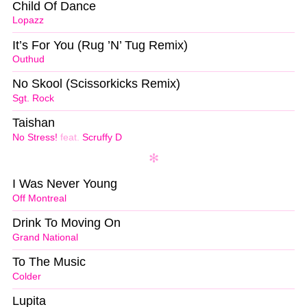
Child Of Dance
Lopazz
It’s For You (Rug ’N’ Tug Remix)
Outhud
No Skool (Scissorkicks Remix)
Sgt. Rock
Taishan
No Stress!
feat.
Scruffy D
I Was Never Young
Off Montreal
Drink To Moving On
Grand National
To The Music
Colder
Lupita