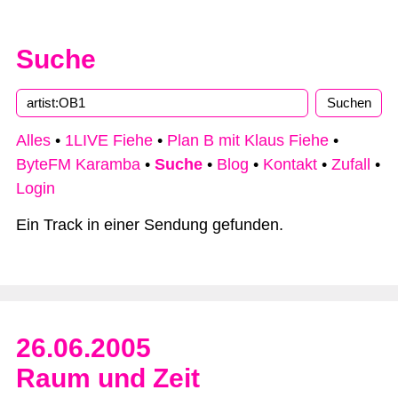
Suche
Type 2 or more characters for results.
Alles
•
1LIVE Fiehe
•
Plan B mit Klaus Fiehe
•
ByteFM Karamba
•
Suche
•
Blog
•
Kontakt
•
Zufall
•
Login
Ein Track in einer Sendung gefunden.
26.06.2005
Raum und Zeit