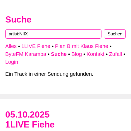
Suche
Type 2 or more characters for results.
Alles
•
1LIVE Fiehe
•
Plan B mit Klaus Fiehe
•
ByteFM Karamba
•
Suche
•
Blog
•
Kontakt
•
Zufall
•
Login
Ein Track in einer Sendung gefunden.
05.10.2025
1LIVE Fiehe