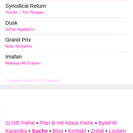
Synodical Return
Yorobi
&
Tim Reaper
Dusk
Johan Agebjörn
Grand Prix
Nala Sinephro
Imafan
Makaya McCraven
Problem mit 05.10.2025 melden
1LIVE Fiehe
•
Plan B mit Klaus Fiehe
•
ByteFM
Karamba
•
Suche
•
Blog
•
Kontakt
•
Zufall
•
Lücken