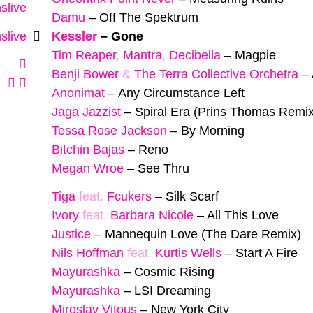
slive
Damu
–
Off The Spektrum
slive
Kessler
–
Gone
Tim Reaper
,
Mantra
,
Decibella
–
Magpie
Benji Bower
&
The Terra Collective Orchetra
–
Anonimat
–
Any Circumstance Left
Jaga Jazzist
–
Spiral Era (Prins Thomas Remix
Tessa Rose Jackson
–
By Morning
Bitchin Bajas
–
Reno
Megan Wroe
–
See Thru
Tiga
feat.
Fcukers
–
Silk Scarf
Ivory
feat.
Barbara Nicole
–
All This Love
Justice
–
Mannequin Love (The Dare Remix)
Nils Hoffman
feat.
Kurtis Wells
–
Start A Fire
Mayurashka
–
Cosmic Rising
Mayurashka
–
LSI Dreaming
Miroslav Vitous
–
New York City