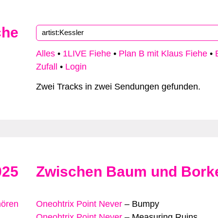
che
Type 2 or more characters for results.
Alles
•
1LIVE Fiehe
•
Plan B mit Klaus Fiehe
•
Zufall
•
Login
Zwei Tracks in zwei Sendungen gefunden.
025
Zwischen Baum und Bork
hören
Oneohtrix Point Never
–
Bumpy
Oneohtrix Point Never
–
Measuring Ruins