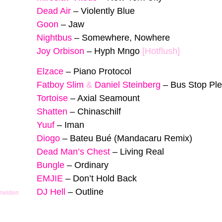
Dead Air
–
Violently Blue
Goon
–
Jaw
Nightbus
–
Somewhere, Nowhere
Joy Orbison
–
Hyph Mngo
[Hotflush]
Elzace
–
Piano Protocol
Fatboy Slim
&
Daniel Steinberg
–
Bus Stop Ple
Tortoise
–
Axial Seamount
Shatten
–
Chinaschilf
Yuuf
–
Iman
Diogo
–
Bateu Bué (Mandacaru Remix)
Dead Man’s Chest
–
Living Real
Bungle
–
Ordinary
EMJIE
–
Don’t Hold Back
DJ Hell
–
Outline
 melden