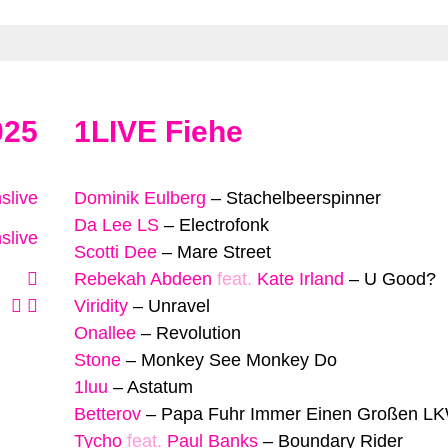
025
1LIVE Fiehe
slive
Dominik Eulberg
–
Stachelbeerspinner
Da Lee LS
–
Electrofonk
slive
Scotti Dee
–
Mare Street
Rebekah Abdeen
feat.
Kate Irland
–
U Good?
Viridity
–
Unravel
Onallee
–
Revolution
Stone
–
Monkey See Monkey Do
1luu
–
Astatum
Betterov
–
Papa Fuhr Immer Einen Großen L
Tycho
feat.
Paul Banks
–
Boundary Rider