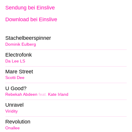
Sendung bei Einslive
Download bei Einslive
Stachelbeerspinner
Dominik Eulberg
Electrofonk
Da Lee LS
Mare Street
Scotti Dee
U Good?
Rebekah Abdeen
feat.
Kate Irland
Unravel
Viridity
Revolution
Onallee