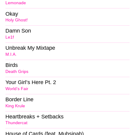
Lemonade
Okay
Holy Ghost!
Damn Son
Le1f
Unbreak My Mixtape
M.I.A.
Birds
Death Grips
Your Girl’s Here Pt. 2
World’s Fair
Border Line
King Krule
Heartbreaks + Setbacks
Thundercat
House of Cards (feat. Muhsinah)