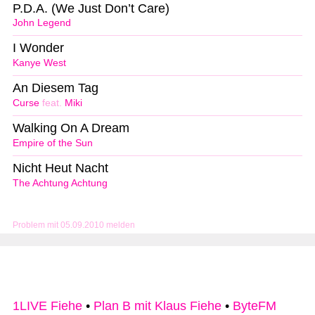
P.D.A. (We Just Don’t Care)
John Legend
I Wonder
Kanye West
An Diesem Tag
Curse
feat.
Miki
Walking On A Dream
Empire of the Sun
Nicht Heut Nacht
The Achtung Achtung
Problem mit 05.09.2010 melden
1LIVE Fiehe
•
Plan B mit Klaus Fiehe
•
ByteFM