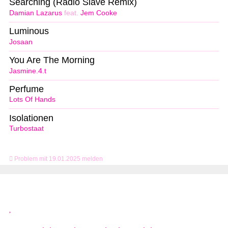
Searching (Radio Slave Remix)
Damian Lazarus
feat.
Jem Cooke
Luminous
Josaan
You Are The Morning
Jasmine.4.t
Perfume
Lots Of Hands
Isolationen
Turbostaat
Problem mit 19.01.2025 melden