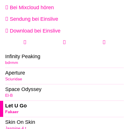
Bei Mixcloud hören
Sendung bei Einslive
Download bei Einslive
Infinity Peaking
bdrmm
Aperture
Sciuridae
Space Odyssey
El-B
Let U Go
Fakaer
Skin On Skin
Jasmine.4.t