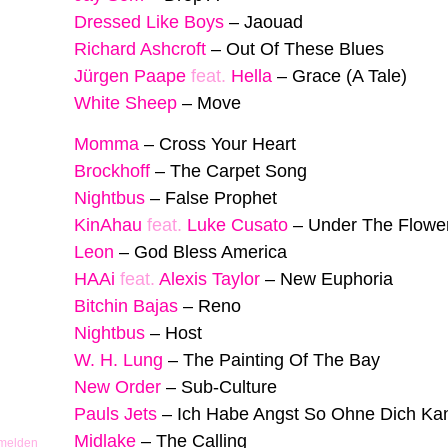
Dressed Like Boys
–
Jaouad
Richard Ashcroft
–
Out Of These Blues
Jürgen Paape
feat.
Hella
–
Grace (A Tale)
White Sheep
–
Move
Momma
–
Cross Your Heart
Brockhoff
–
The Carpet Song
Nightbus
–
False Prophet
KinAhau
feat.
Luke Cusato
–
Under The Flowe
Leon
–
God Bless America
HAAi
feat.
Alexis Taylor
–
New Euphoria
Bitchin Bajas
–
Reno
Nightbus
–
Host
W. H. Lung
–
The Painting Of The Bay
New Order
–
Sub-Culture
Pauls Jets
–
Ich Habe Angst So Ohne Dich Kan
Midlake
–
The Calling
 melden