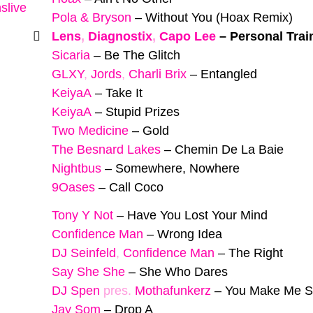
slive
Pola & Bryson
–
Without You (Hoax Remix)
Lens
,
Diagnostix
,
Capo Lee
–
Personal Trai
Sicaria
–
Be The Glitch
GLXY
,
Jords
,
Charli Brix
–
Entangled
KeiyaA
–
Take It
KeiyaA
–
Stupid Prizes
Two Medicine
–
Gold
The Besnard Lakes
–
Chemin De La Baie
Nightbus
–
Somewhere, Nowhere
9Oases
–
Call Coco
Tony Y Not
–
Have You Lost Your Mind
Confidence Man
–
Wrong Idea
DJ Seinfeld
,
Confidence Man
–
The Right
Say She She
–
She Who Dares
DJ Spen
pres.
Mothafunkerz
–
You Make Me Sa
Jay Som
–
Drop A