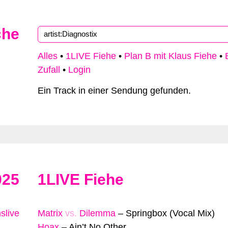
che
Alles
•
1LIVE Fiehe
•
Plan B mit Klaus Fiehe
•
Zufall
•
Login
Ein Track in einer Sendung gefunden.
025
1LIVE Fiehe
slive
Matrix
vs.
Dilemma
–
Springbox (Vocal Mix)
Hoax
–
Ain’t No Other