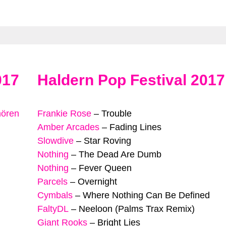
017
Haldern Pop Festival 2017
hören
Frankie Rose
–
Trouble
Amber Arcades
–
Fading Lines
Slowdive
–
Star Roving
Nothing
–
The Dead Are Dumb
Nothing
–
Fever Queen
Parcels
–
Overnight
Cymbals
–
Where Nothing Can Be Defined
FaltyDL
–
Neeloon (Palms Trax Remix)
Giant Rooks
–
Bright Lies