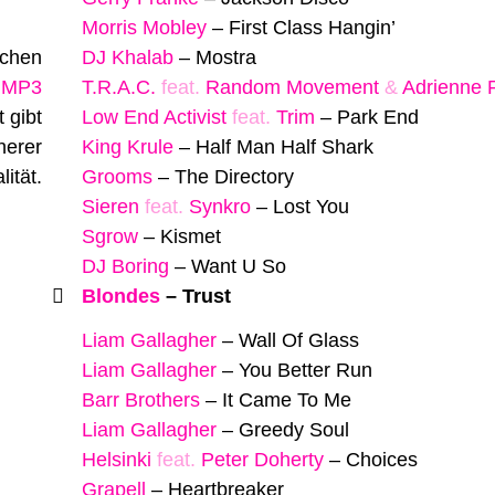
Morris Mobley
–
First Class Hangin’
ichen
DJ Khalab
–
Mostra
s MP3
T.R.A.C.
feat.
Random Movement
&
Adrienne 
 gibt
Low End Activist
feat.
Trim
–
Park End
herer
King Krule
–
Half Man Half Shark
lität.
Grooms
–
The Directory
Sieren
feat.
Synkro
–
Lost You
Sgrow
–
Kismet
DJ Boring
–
Want U So
Blondes
–
Trust
Liam Gallagher
–
Wall Of Glass
Liam Gallagher
–
You Better Run
Barr Brothers
–
It Came To Me
Liam Gallagher
–
Greedy Soul
Helsinki
feat.
Peter Doherty
–
Choices
Grapell
–
Heartbreaker