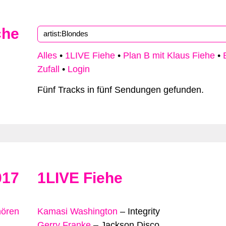
che
Alles
•
1LIVE Fiehe
•
Plan B mit Klaus Fiehe
•
Zufall
•
Login
Fünf Tracks in fünf Sendungen gefunden.
017
1LIVE Fiehe
hören
Kamasi Washington
–
Integrity
Gerry Franke
–
Jackson Disco