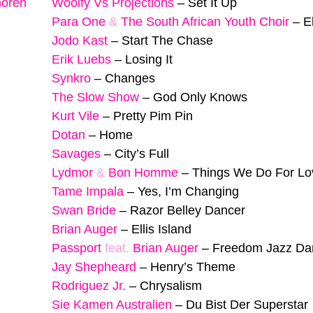
hören
Woolfy Vs Projections
–
Set It Up
Para One
&
The South African Youth Choir
–
E
Jodo Kast
–
Start The Chase
Erik Luebs
–
Losing It
Synkro
–
Changes
The Slow Show
–
God Only Knows
Kurt Vile
–
Pretty Pim Pin
Dotan
–
Home
Savages
–
City’s Full
Lydmor
&
Bon Homme
–
Things We Do For Lo
Tame Impala
–
Yes, I’m Changing
Swan Bride
–
Razor Belley Dancer
Brian Auger
–
Ellis Island
Passport
feat.
Brian Auger
–
Freedom Jazz Da
Jay Shepheard
–
Henry’s Theme
Rodriguez Jr.
–
Chrysalism
Sie Kamen Australien
–
Du Bist Der Superstar