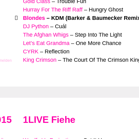
Gold Class
–
Trouble Fun
Hurray For The Riff Raff
–
Hungry Ghost
Blondes
–
KDM (Barker & Baumecker Remi
DJ Python
–
Cuál
The Afghan Whigs
–
Step Into The Light
Let’s Eat Grandma
–
One More Chance
CYRK
–
Reflection
King Crimson
–
The Court Of The Crimson Kin
 melden
015
1LIVE Fiehe