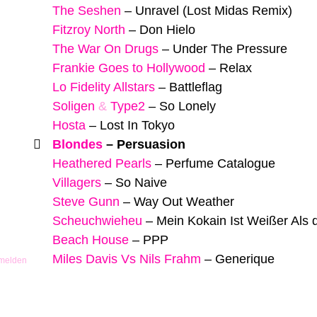
The Seshen
–
Unravel (Lost Midas Remix)
Fitzroy North
–
Don Hielo
The War On Drugs
–
Under The Pressure
Frankie Goes to Hollywood
–
Relax
Lo Fidelity Allstars
–
Battleflag
Soligen
&
Type2
–
So Lonely
Hosta
–
Lost In Tokyo
Blondes
–
Persuasion
Heathered Pearls
–
Perfume Catalogue
Villagers
–
So Naive
Steve Gunn
–
Way Out Weather
Scheuchwieheu
–
Mein Kokain Ist Weißer Als 
Beach House
–
PPP
Miles Davis Vs Nils Frahm
–
Generique
 melden