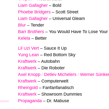
Liam Gallagher
–
Bold
Phoebe Bridgers
–
Scott Street
Liam Gallagher
–
Universal Gleam
Blur
–
Tender
Barr Brothers
–
You Would Have To Lose Your
Kelela
–
Better
Lil Uzi Vert
–
Sauce It Up
Yung Lean
–
Red Bottom Sky
Kraftwerk
–
Autobahn
Kraftwerk
–
Die Roboter
Axel Knopp
/
Detlev Michelers
/
Werner Sünke
Kraftwerk
–
Computerwelt
Rheingold
–
Fanfanfanatisch
Kraftwerk
–
Showroom Dummies
Propaganda
–
Dr. Mabuse
 melden