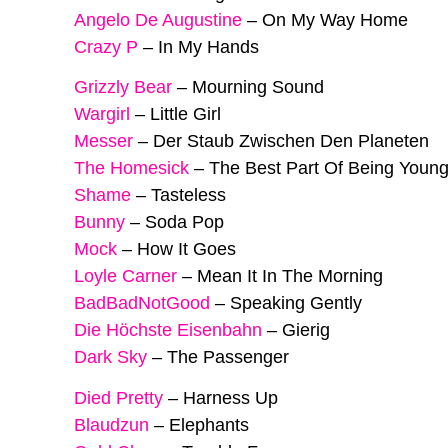
Angelo De Augustine
–
On My Way Home
Crazy P
–
In My Hands
Grizzly Bear
–
Mourning Sound
Wargirl
–
Little Girl
Messer
–
Der Staub Zwischen Den Planeten
The Homesick
–
The Best Part Of Being Young 
Shame
–
Tasteless
Bunny
–
Soda Pop
Mock
–
How It Goes
Loyle Carner
–
Mean It In The Morning
BadBadNotGood
–
Speaking Gently
Die Höchste Eisenbahn
–
Gierig
Dark Sky
–
The Passenger
Died Pretty
–
Harness Up
Blaudzun
–
Elephants