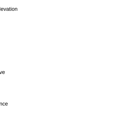
levation
ve
nce