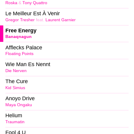
Roska
&
Tony Quattro
Le Meilleur Est À Venir
Gregor Tresher
feat.
Laurent Garnier
Free Energy
Banaqnagun
Afflecks Palace
Floating Points
Wie Man Es Nennt
Die Nerven
The Cure
Kid Simius
Anoyo Drive
Maya Ongaku
Helium
Traumatin
Fool 4 U