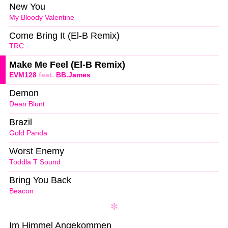
New You
My Bloody Valentine
Come Bring It (El-B Remix)
TRC
Make Me Feel (El-B Remix)
EVM128
feat.
BB.James
Demon
Dean Blunt
Brazil
Gold Panda
Worst Enemy
Toddla T Sound
Bring You Back
Beacon
Im Himmel Angekommen