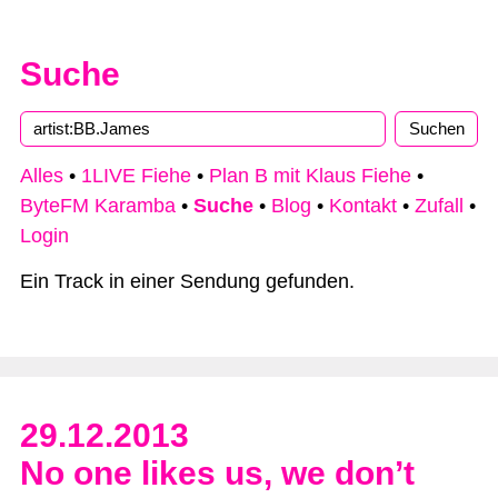
Suche
Type 2 or more characters for results.
Alles
•
1LIVE Fiehe
•
Plan B mit Klaus Fiehe
•
ByteFM Karamba
•
Suche
•
Blog
•
Kontakt
•
Zufall
•
Login
Ein Track in einer Sendung gefunden.
29.12.2013
No one likes us, we don’t