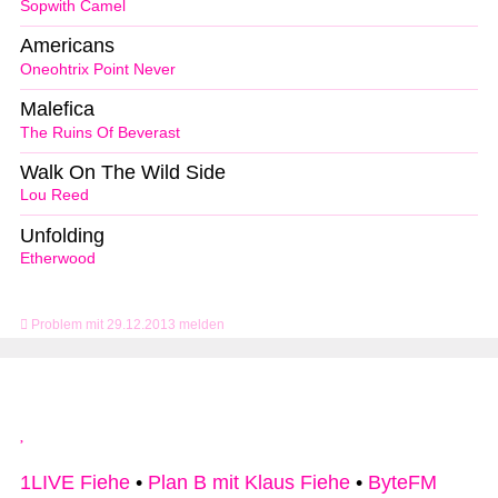
Sopwith Camel
Americans
Oneohtrix Point Never
Malefica
The Ruins Of Beverast
Walk On The Wild Side
Lou Reed
Unfolding
Etherwood
Problem mit 29.12.2013 melden
1LIVE Fiehe
•
Plan B mit Klaus Fiehe
•
ByteFM