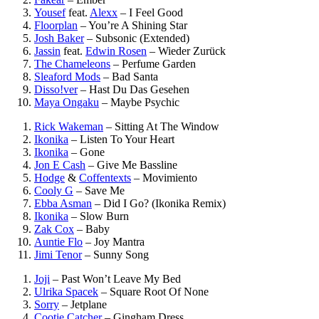
Yousef
feat.
Alexx
–
I Feel Good
Floorplan
–
You’re A Shining Star
Josh Baker
–
Subsonic (Extended)
Jassin
feat.
Edwin Rosen
–
Wieder Zurück
The Chameleons
–
Perfume Garden
Sleaford Mods
–
Bad Santa
Disso!ver
–
Hast Du Das Gesehen
Maya Ongaku
–
Maybe Psychic
Rick Wakeman
–
Sitting At The Window
Ikonika
–
Listen To Your Heart
Ikonika
–
Gone
Jon E Cash
–
Give Me Bassline
Hodge
&
Coffentexts
–
Movimiento
Cooly G
–
Save Me
Ebba Asman
–
Did I Go? (Ikonika Remix)
Ikonika
–
Slow Burn
Zak Cox
–
Baby
Auntie Flo
–
Joy Mantra
Jimi Tenor
–
Sunny Song
Joji
–
Past Won’t Leave My Bed
Ulrika Spacek
–
Square Root Of None
Sorry
–
Jetplane
Cootie Catcher
–
Gingham Dress