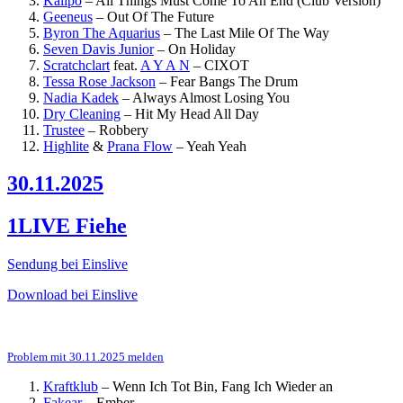
Kalipo
–
All Things Must Come To An End (Club Version)
Geeneus
–
Out Of The Future
Byron The Aquarius
–
The Last Mile Of The Way
Seven Davis Junior
–
On Holiday
Scratchclart
feat.
A Y A N
–
CIXOT
Tessa Rose Jackson
–
Fear Bangs The Drum
Nadia Kadek
–
Always Almost Losing You
Dry Cleaning
–
Hit My Head All Day
Trustee
–
Robbery
Highlite
&
Prana Flow
–
Yeah Yeah
30.11.2025
1LIVE Fiehe
Sendung bei Einslive
Download bei Einslive
Problem mit 30.11.2025 melden
Kraftklub
–
Wenn Ich Tot Bin, Fang Ich Wieder an
Fakear
–
Ember