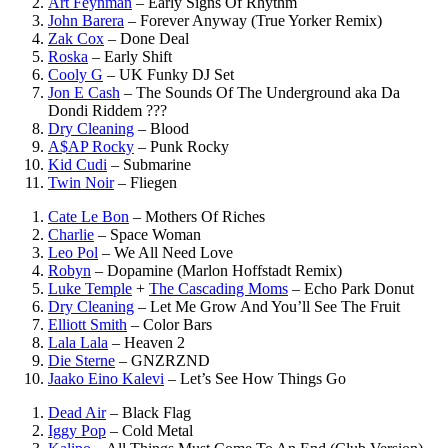
Art Feynman
–
Early Signs Of Rhythm
John Barera
–
Forever Anyway (True Yorker Remix)
Zak Cox
–
Done Deal
Roska
–
Early Shift
Cooly G
–
UK Funky DJ Set
Jon E Cash
–
The Sounds Of The Underground aka Da
Dondi Riddem
???
Dry Cleaning
–
Blood
A$AP Rocky
–
Punk Rocky
Kid Cudi
–
Submarine
Twin Noir
–
Fliegen
Cate Le Bon
–
Mothers Of Riches
Charlie
–
Space Woman
Leo Pol
–
We All Need Love
Robyn
–
Dopamine (Marlon Hoffstadt Remix)
Luke Temple
+
The Cascading Moms
–
Echo Park Donut
Dry Cleaning
–
Let Me Grow And You’ll See The Fruit
Elliott Smith
–
Color Bars
Lala Lala
–
Heaven 2
Die Sterne
–
GNZRZND
Jaako Eino Kalevi
–
Let’s See How Things Go
Dead Air
–
Black Flag
Iggy Pop
–
Cold Metal