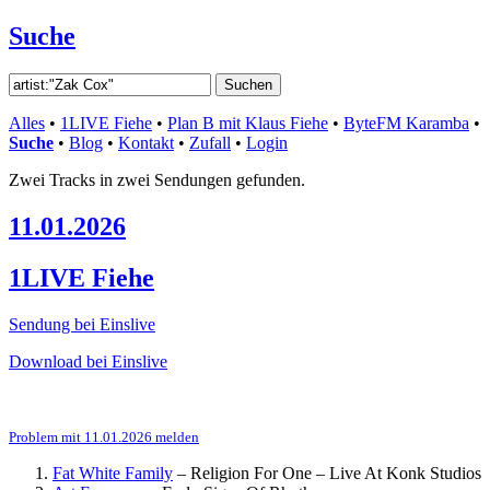
Suche
Alles
•
1LIVE Fiehe
•
Plan B mit Klaus Fiehe
•
ByteFM Karamba
•
Suche
•
Blog
•
Kontakt
•
Zufall
•
Login
Zwei Tracks in zwei Sendungen gefunden.
11.01.2026
1LIVE Fiehe
Sendung bei Einslive
Download bei Einslive
Problem mit 11.01.2026 melden
Fat White Family
–
Religion For One – Live At Konk Studios