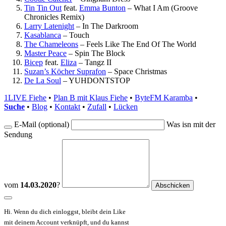
Tin Tin Out
feat.
Emma Bunton
–
What I Am (Groove
Chronicles Remix)
Larry Latenight
–
In The Darkroom
Kasablanca
–
Touch
The Chameleons
–
Feels Like The End Of The World
Master Peace
–
Spin The Block
Bicep
feat.
Eliza
–
Tangz II
Suzan’s Köcher Suprafon
–
Space Christmas
De La Soul
–
YUHDONTSTOP
1LIVE Fiehe
•
Plan B mit Klaus Fiehe
•
ByteFM Karamba
•
Suche
•
Blog
•
Kontakt
•
Zufall
•
Lücken
E-Mail (optional)
Was isn mit der
Sendung
vom
14.03.2020
?
Hi. Wenn du dich einloggst, bleibt dein Like
mit deinem Account verknüpft, und du kannst