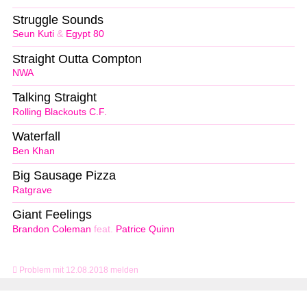
Struggle Sounds
Seun Kuti
&
Egypt 80
Straight Outta Compton
NWA
Talking Straight
Rolling Blackouts C.F.
Waterfall
Ben Khan
Big Sausage Pizza
Ratgrave
Giant Feelings
Brandon Coleman
feat.
Patrice Quinn
Problem mit 12.08.2018 melden