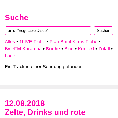
Suche
Type 2 or more characters for results.
Alles
•
1LIVE Fiehe
•
Plan B mit Klaus Fiehe
•
ByteFM Karamba
•
Suche
•
Blog
•
Kontakt
•
Zufall
•
Login
Ein Track in einer Sendung gefunden.
12.08.2018
Zelte, Drinks und rote