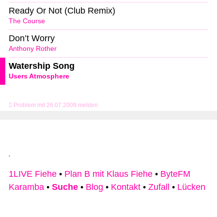
Ready Or Not (Club Remix)
The Course
Don’t Worry
Anthony Rother
Watership Song
Users Atmosphere
Problem mit 26.07.2009 melden
1LIVE Fiehe
•
Plan B mit Klaus Fiehe
•
ByteFM
Karamba
•
Suche
•
Blog
•
Kontakt
•
Zufall
•
Lücken