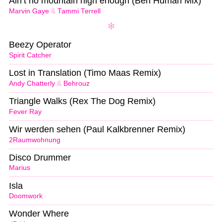
Ain’t no mountain high enough (Ben Human Mix)
Marvin Gaye
&
Tammi Terrell
Beezy Operator
Spirit Catcher
Lost in Translation (Timo Maas Remix)
Andy Chatterly
&
Behrouz
Triangle Walks (Rex The Dog Remix)
Fever Ray
Wir werden sehen (Paul Kalkbrenner Remix)
2Raumwohnung
Disco Drummer
Marius
Isla
Doomwork
Wonder Where