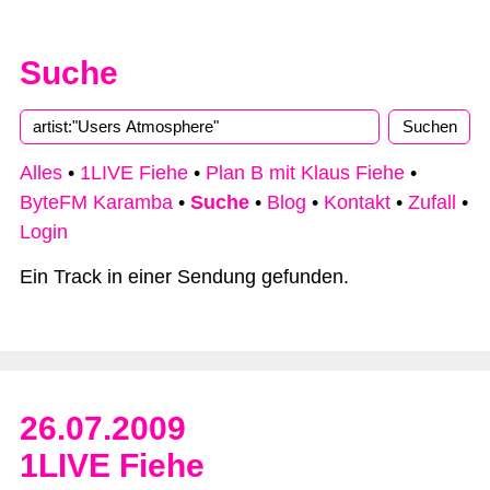
Suche
Type 2 or more characters for results.
Alles
•
1LIVE Fiehe
•
Plan B mit Klaus Fiehe
•
ByteFM Karamba
•
Suche
•
Blog
•
Kontakt
•
Zufall
•
Login
Ein Track in einer Sendung gefunden.
26.07.2009
1LIVE Fiehe