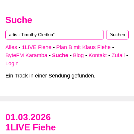
Suche
Type 2 or more characters for results.
Alles
•
1LIVE Fiehe
•
Plan B mit Klaus Fiehe
•
ByteFM Karamba
•
Suche
•
Blog
•
Kontakt
•
Zufall
•
Login
Ein Track in einer Sendung gefunden.
01.03.2026
1LIVE Fiehe