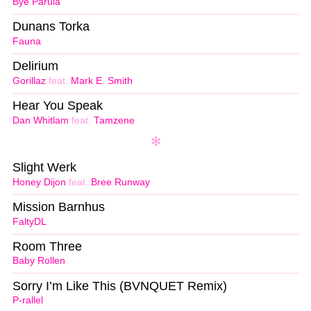
Bye Parula
Dunans Torka
Fauna
Delirium
Gorillaz
feat.
Mark E. Smith
Hear You Speak
Dan Whitlam
feat.
Tamzene
Slight Werk
Honey Dijon
feat.
Bree Runway
Mission Barnhus
FaltyDL
Room Three
Baby Rollen
Sorry I’m Like This (BVNQUET Remix)
P-rallel