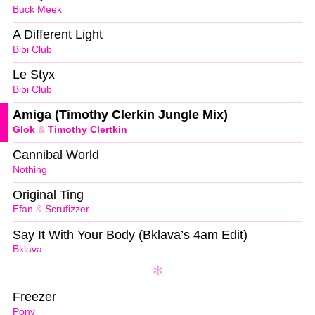
Buck Meek
A Different Light
Bibi Club
Le Styx
Bibi Club
Amiga (Timothy Clerkin Jungle Mix)
Glok
&
Timothy Clertkin
Cannibal World
Nothing
Original Ting
Efan
&
Scrufizzer
Say It With Your Body (Bklava’s 4am Edit)
Bklava
Freezer
Pony