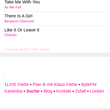
Take Me With You
As We Fall
There Is A Girl
Benjamin Diamond
Like It Or Leave It
Chikinki
Problem mit 18.12.2005 melden
1LIVE Fiehe
•
Plan B mit Klaus Fiehe
•
ByteFM
Karamba
•
Suche
•
Blog
•
Kontakt
•
Zufall
•
Lücken