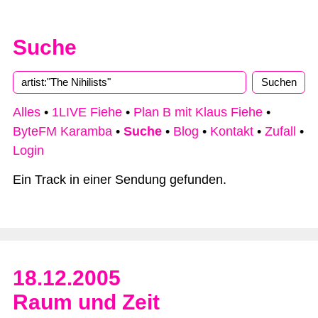
Suche
Type 2 or more characters for results.
Alles
•
1LIVE Fiehe
•
Plan B mit Klaus Fiehe
•
ByteFM Karamba
•
Suche
•
Blog
•
Kontakt
•
Zufall
•
Login
Ein Track in einer Sendung gefunden.
18.12.2005
Raum und Zeit