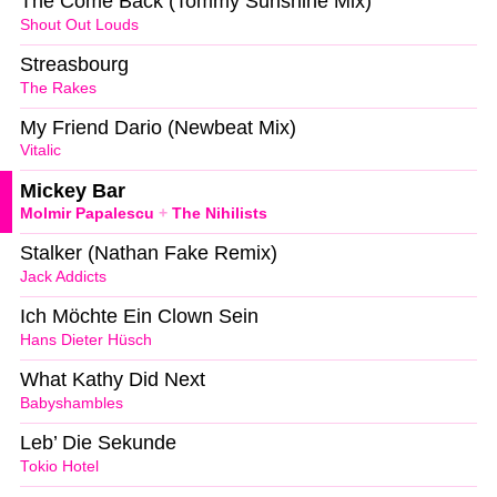
The Come Back (Tommy Sunshine Mix)
Shout Out Louds
Streasbourg
The Rakes
My Friend Dario (Newbeat Mix)
Vitalic
Mickey Bar
Molmir Papalescu
+
The Nihilists
Stalker (Nathan Fake Remix)
Jack Addicts
Ich Möchte Ein Clown Sein
Hans Dieter Hüsch
What Kathy Did Next
Babyshambles
Leb’ Die Sekunde
Tokio Hotel