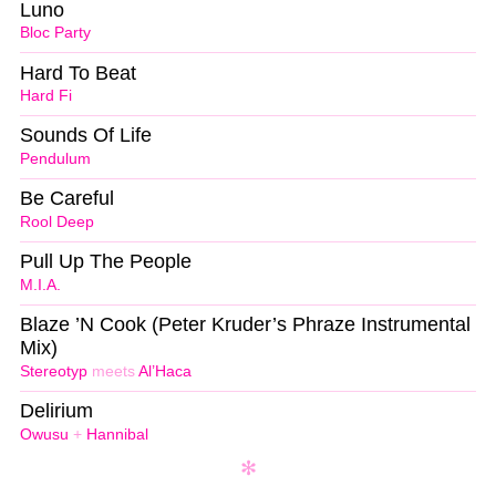
Luno
Bloc Party
Hard To Beat
Hard Fi
Sounds Of Life
Pendulum
Be Careful
Rool Deep
Pull Up The People
M.I.A.
Blaze ’N Cook (Peter Kruder’s Phraze Instrumental
Mix)
Stereotyp
meets
Al’Haca
Delirium
Owusu
+
Hannibal