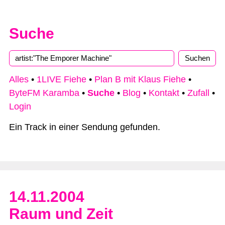
Suche
Type 2 or more characters for results.
Alles
•
1LIVE Fiehe
•
Plan B mit Klaus Fiehe
•
ByteFM Karamba
•
Suche
•
Blog
•
Kontakt
•
Zufall
•
Login
Ein Track in einer Sendung gefunden.
14.11.2004
Raum und Zeit