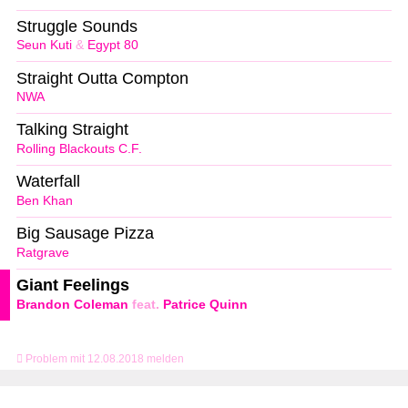
Struggle Sounds
Seun Kuti
&
Egypt 80
Straight Outta Compton
NWA
Talking Straight
Rolling Blackouts C.F.
Waterfall
Ben Khan
Big Sausage Pizza
Ratgrave
Giant Feelings
Brandon Coleman
feat.
Patrice Quinn
Problem mit 12.08.2018 melden