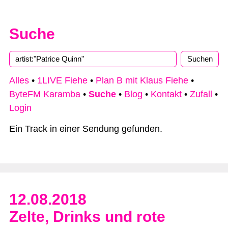
Suche
Type 2 or more characters for results.
Alles
•
1LIVE Fiehe
•
Plan B mit Klaus Fiehe
•
ByteFM Karamba
•
Suche
•
Blog
•
Kontakt
•
Zufall
•
Login
Ein Track in einer Sendung gefunden.
12.08.2018
Zelte, Drinks und rote