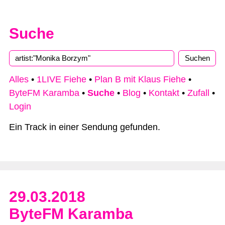
Suche
Type 2 or more characters for results.
Alles
•
1LIVE Fiehe
•
Plan B mit Klaus Fiehe
•
ByteFM Karamba
•
Suche
•
Blog
•
Kontakt
•
Zufall
•
Login
Ein Track in einer Sendung gefunden.
29.03.2018
ByteFM Karamba