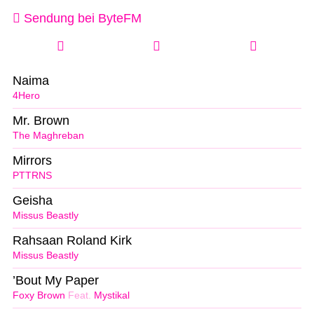
Sendung bei ByteFM
Naima
4Hero
Mr. Brown
The Maghreban
Mirrors
PTTRNS
Geisha
Missus Beastly
Rahsaan Roland Kirk
Missus Beastly
’Bout My Paper
Foxy Brown
Feat.
Mystikal