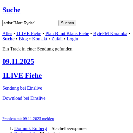
Suche
Alles
•
1LIVE Fiehe
•
Plan B mit Klaus Fiehe
•
ByteFM Karamba
•
Suche
•
Blog
•
Kontakt
•
Zufall
•
Login
Ein Track in einer Sendung gefunden.
09.11.2025
1LIVE Fiehe
Sendung bei Einslive
Download bei Einslive
Problem mit 09.11.2025 melden
Dominik Eulberg
–
Stachelbeerspinner