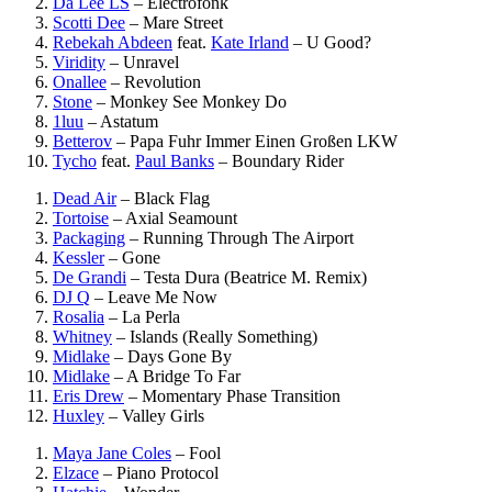
Da Lee LS
–
Electrofonk
Scotti Dee
–
Mare Street
Rebekah Abdeen
feat.
Kate Irland
–
U Good?
Viridity
–
Unravel
Onallee
–
Revolution
Stone
–
Monkey See Monkey Do
1luu
–
Astatum
Betterov
–
Papa Fuhr Immer Einen Großen LKW
Tycho
feat.
Paul Banks
–
Boundary Rider
Dead Air
–
Black Flag
Tortoise
–
Axial Seamount
Packaging
–
Running Through The Airport
Kessler
–
Gone
De Grandi
–
Testa Dura (Beatrice M. Remix)
DJ Q
–
Leave Me Now
Rosalia
–
La Perla
Whitney
–
Islands (Really Something)
Midlake
–
Days Gone By
Midlake
–
A Bridge To Far
Eris Drew
–
Momentary Phase Transition
Huxley
–
Valley Girls
Maya Jane Coles
–
Fool
Elzace
–
Piano Protocol