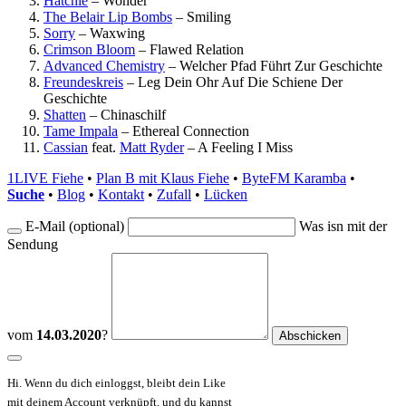
Hatchie
–
Wonder
The Belair Lip Bombs
–
Smiling
Sorry
–
Waxwing
Crimson Bloom
–
Flawed Relation
Advanced Chemistry
–
Welcher Pfad Führt Zur Geschichte
Freundeskreis
–
Leg Dein Ohr Auf Die Schiene Der
Geschichte
Shatten
–
Chinaschilf
Tame Impala
–
Ethereal Connection
Cassian
feat.
Matt Ryder
–
A Feeling I Miss
1LIVE Fiehe
•
Plan B mit Klaus Fiehe
•
ByteFM Karamba
•
Suche
•
Blog
•
Kontakt
•
Zufall
•
Lücken
E-Mail (optional)
Was isn mit der
Sendung
vom
14.03.2020
?
Hi. Wenn du dich einloggst, bleibt dein Like
mit deinem Account verknüpft, und du kannst