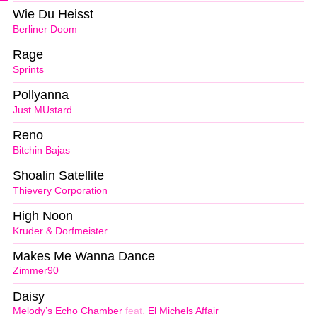
Wie Du Heisst
Berliner Doom
Rage
Sprints
Pollyanna
Just MUstard
Reno
Bitchin Bajas
Shoalin Satellite
Thievery Corporation
High Noon
Kruder & Dorfmeister
Makes Me Wanna Dance
Zimmer90
Daisy
Melody’s Echo Chamber
feat.
El Michels Affair