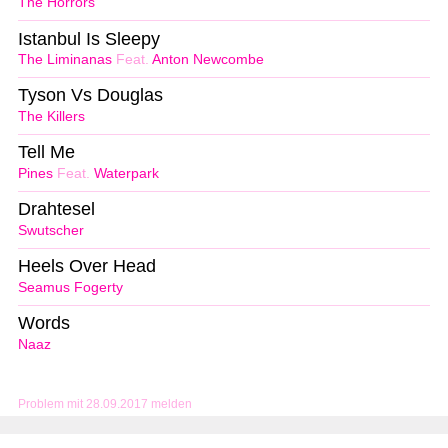
The Horrors
Istanbul Is Sleepy
The Liminanas
Feat.
Anton Newcombe
Tyson Vs Douglas
The Killers
Tell Me
Pines
Feat.
Waterpark
Drahtesel
Swutscher
Heels Over Head
Seamus Fogerty
Words
Naaz
Problem mit 28.09.2017 melden