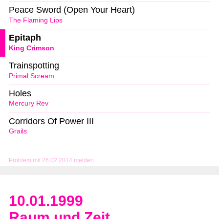
Peace Sword (Open Your Heart)
The Flaming Lips
Epitaph
King Crimson
Trainspotting
Primal Scream
Holes
Mercury Rev
Corridors Of Power III
Grails
Problem mit 26.02.2014 melden
10.01.1999
Raum und Zeit