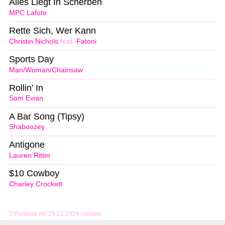
Alles Liegt In Scherben
MPC Lafote
Rette Sich, Wer Kann
Christin Nichols
feat.
Fatoni
Sports Day
Man/Woman/Chainsaw
Rollin’ In
Sam Evian
A Bar Song (Tipsy)
Shaboozey
Antigone
Lauren Ritter
$10 Cowboy
Charley Crockett
Problem mit 29.12.2024 melden