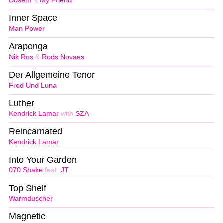
Dosem
&
My Friend
Inner Space
Man Power
Araponga
Nik Ros
&
Rods Novaes
Der Allgemeine Tenor
Fred Und Luna
Luther
Kendrick Lamar
with
SZA
Reincarnated
Kendrick Lamar
Into Your Garden
070 Shake
feat.
JT
Top Shelf
Warmduscher
Magnetic