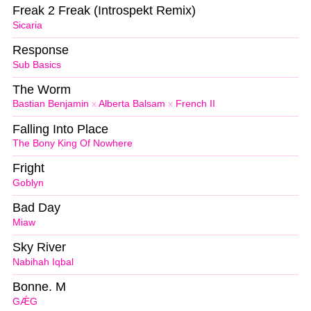
Freak 2 Freak (Introspekt Remix)
Sicaria
Response
Sub Basics
The Worm
Bastian Benjamin
x
Alberta Balsam
x
French II
Falling Into Place
The Bony King Of Nowhere
Fright
Goblyn
Bad Day
Miaw
Sky River
Nabihah Iqbal
Bonne. M
GǼG