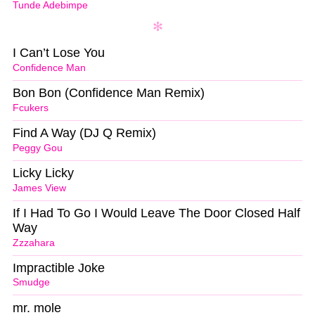
Tunde Adebimpe
I Can’t Lose You
Confidence Man
Bon Bon (Confidence Man Remix)
Fcukers
Find A Way (DJ Q Remix)
Peggy Gou
Licky Licky
James View
If I Had To Go I Would Leave The Door Closed Half
Way
Zzzahara
Impractible Joke
Smudge
mr. mole